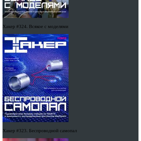
Хакер #324. Всякое с моделями
Хакер #323. Беспроводной самопал