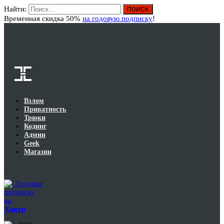
Найти:
Вход
Временная скидка 50%
на годовую подписку
!
Взлом
Приватность
Трюки
Кодинг
Админ
Geek
Магазин
Годовая
подписка
на
Хакер