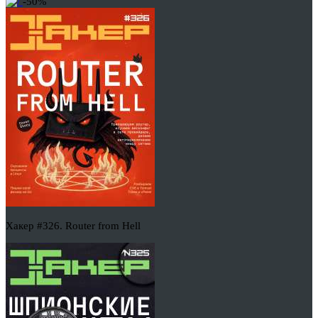
-50%
Хакер #326. Router from Hell