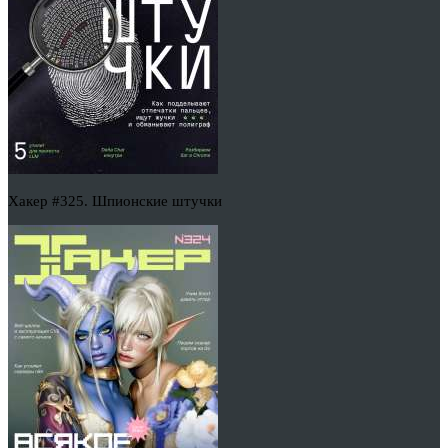
Хакер #325. Шпионские штучки