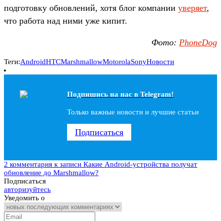
подготовку обновлений, хотя блог компании
уверяет
,
что работа над ними уже кипит.
Фото:
PhoneDog
Теги:
Android
HTC
Marshmallow
Motorola
Sony
Новости
Подпишись на наc в Telegram!
Только важные новости и лучшие статьи
Подписаться
2 комментария
к записи Какие Android-устройства получат
обновление до Marshmallow?
Подписаться
авторизуйтесь
Уведомить о