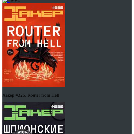
-50%
Хакер #326. Router from Hell