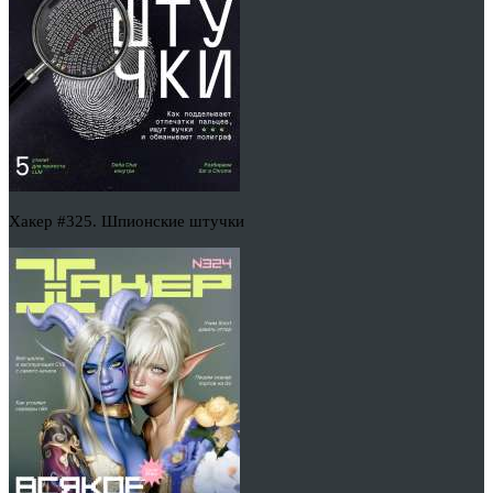
Хакер #325. Шпионские штучки