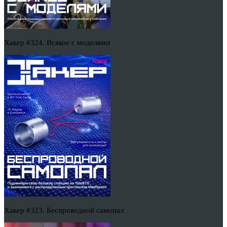
Хакер #324. Всякое с моделями
Хакер #323. Беспроводной самопал