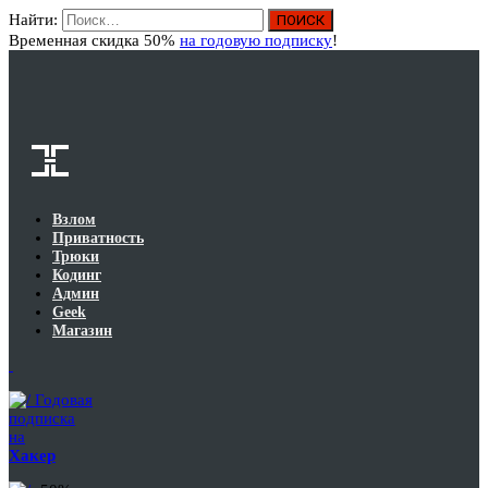
Найти:
Вход
Временная скидка 50%
на годовую подписку
!
Взлом
Приватность
Трюки
Кодинг
Админ
Geek
Магазин
Годовая
подписка
на
Хакер