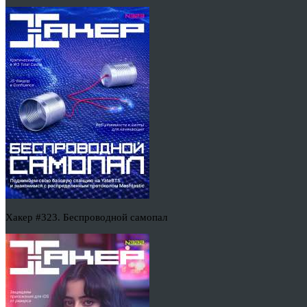
Хакер #323. Беспроводной самопал