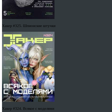
Хакер #325. Шпионские штучки
Хакер #324. Всякое с моделями