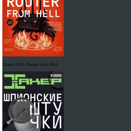
Хакер #326. Router from Hell