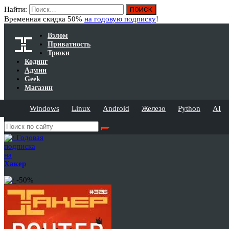
Найти:
Временная скидка 50%
на годовую подписку
!
Взлом
Приватность
Трюки
Кодинг
Админ
Geek
Магазин
Windows
Linux
Android
Железо
Python
AI
Годовая
подписка
на
Хакер
-50%