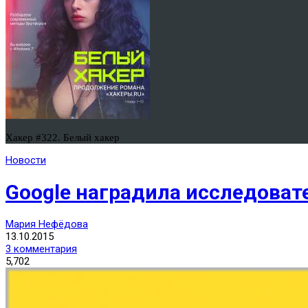
Хакер #322. Белый хакер
Новости
Google наградила исследоват
Мария Нефёдова
13.10.2015
3 комментария
5,702