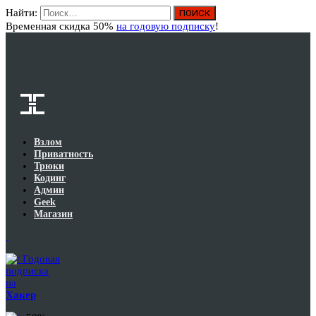
Найти:
Вход
Временная скидка 50%
на годовую подписку
!
Взлом
Приватность
Трюки
Кодинг
Админ
Geek
Магазин
Годовая
подписка
на
Хакер