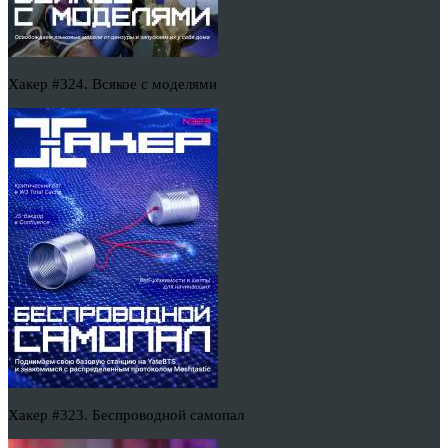
Хакер #324. Всякое с моделями
Хакер #323. Беспроводной самопал