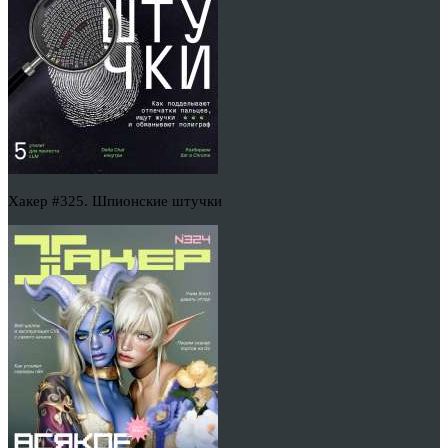
Хакер #325. Шпионские штучки