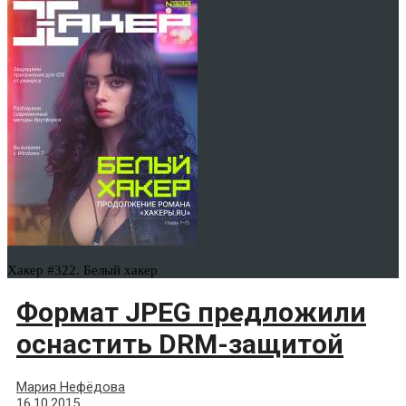
Хакер #322. Белый хакер
Формат JPEG предложили
оснастить DRM-защитой
Мария Нефёдова
16.10.2015