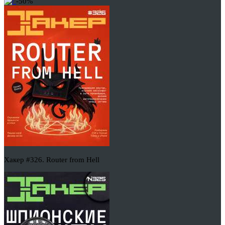
-50%
Хакер #326. Router from Hell