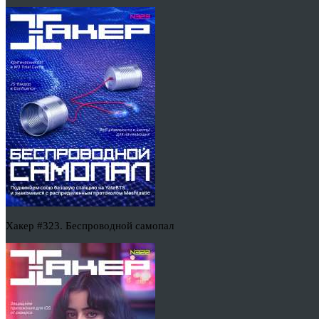
Хакер #323. Беспроводной самопал