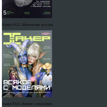
Хакер #325. Шпионские штучки
Хакер #324. Всякое с моделями