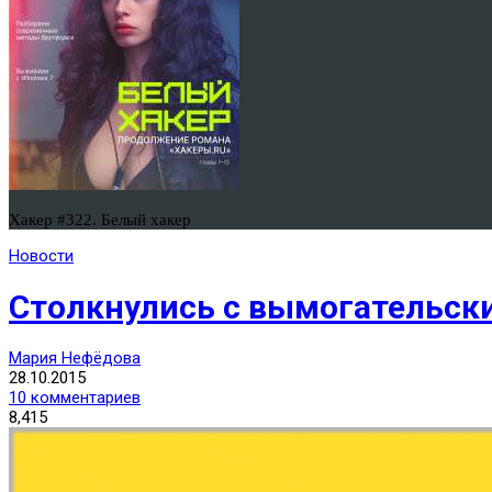
Хакер #322. Белый хакер
Новости
Столкнулись с вымогательски
Мария Нефёдова
28.10.2015
10 комментариев
8,415