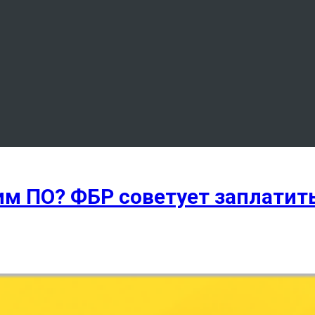
м ПО? ФБР советует заплатит