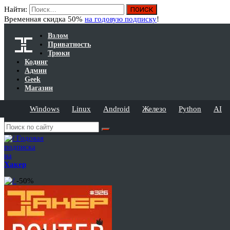
Найти:
Временная скидка 50%
на годовую подписку
!
Взлом
Приватность
Трюки
Кодинг
Админ
Geek
Магазин
Windows
Linux
Android
Железо
Python
AI
Годовая
подписка
на
Хакер
-50%