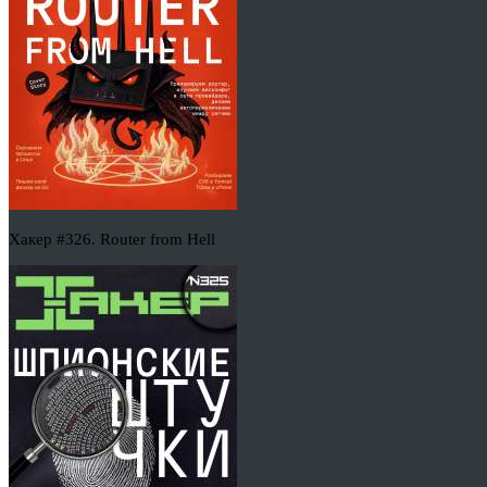
Хакер #326. Router from Hell