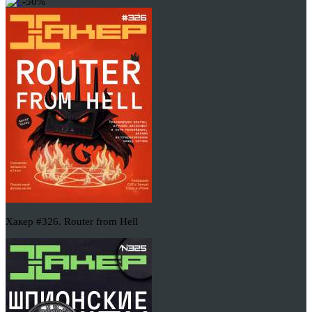
-50%
Хакер #326. Router from Hell