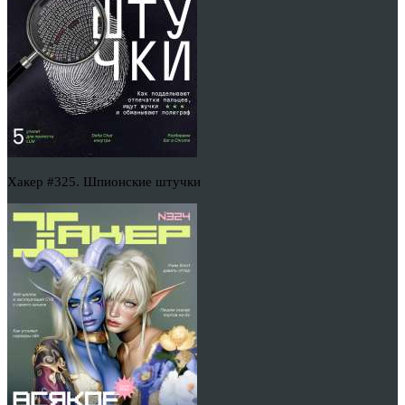
Хакер #325. Шпионские штучки