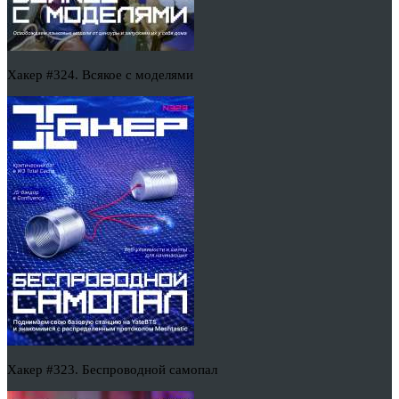
Хакер #324. Всякое с моделями
Хакер #323. Беспроводной самопал