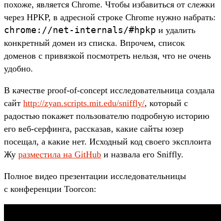
похоже, является Chrome. Чтобы избавиться от слежки
через HPKP, в адресной строке Chrome нужно набрать:
chrome://net-internals/#hpkp
и удалить
конкретный домен из списка. Впрочем, список
доменов с привязкой посмотреть нельзя, что не очень
удобно.
В качестве proof-of-concept исследовательница создала
сайт
http://zyan.scripts.mit.edu/sniffly/
, который с
радостью покажет пользователю подробную историю
его веб-серфинга, рассказав, какие сайты юзер
посещал, а какие нет. Исходный код своего эксплоита
Жу
разместила на GitHub
и назвала его Sniffly.
Полное видео презентации исследовательницы
с конференции Toorcon: