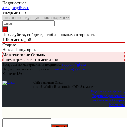
Подписаться
авторизуйтесь
Уведомить о
Пожалуйста, войдите, чтобы прокомментировать
1
Комментарий
Старые
Новые
Популярные
Межтекстовые Отзывы
Посмотреть все комментарии
Вопросы по материалам и подписке:
support@glc.ru
Отдел рекламы и спецпроектов:
yakovleva.a@glc.ru
Контент
18+
Сайт защищен Qrator —
самой забойной защитой от DDoS в мире
Подписка для физлиц
Подписка для юрлиц
Реклама на «Хакере»
Контакты