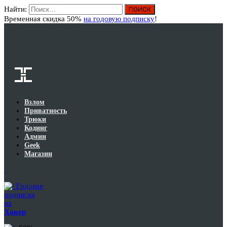
Найти:
Вход
Временная скидка 50%
на годовую подписку
!
Взлом
Приватность
Трюки
Кодинг
Админ
Geek
Магазин
Годовая
подписка
на
Хакер