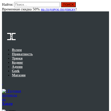
Найти:
Вход
Временная скидка 50%
на годовую подписку
!
Взлом
Приватность
Трюки
Кодинг
Админ
Geek
Магазин
Годовая
подписка
на
Хакер