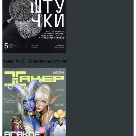
Хакер #325. Шпионские штучки