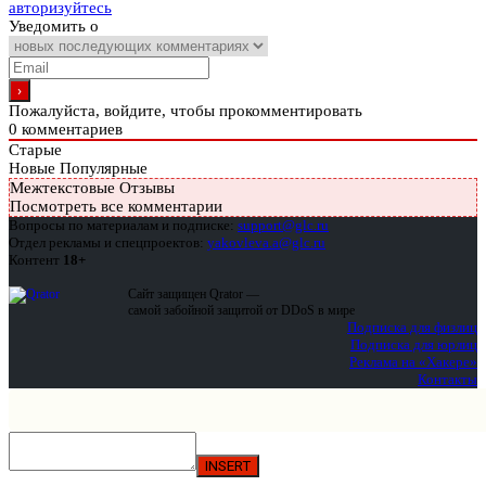
авторизуйтесь
Уведомить о
Пожалуйста, войдите, чтобы прокомментировать
0
комментариев
Старые
Новые
Популярные
Межтекстовые Отзывы
Посмотреть все комментарии
Вопросы по материалам и подписке:
support@glc.ru
Отдел рекламы и спецпроектов:
yakovleva.a@glc.ru
Контент
18+
Сайт защищен Qrator —
самой забойной защитой от DDoS в мире
Подписка для физлиц
Подписка для юрлиц
Реклама на «Хакере»
Контакты
INSERT