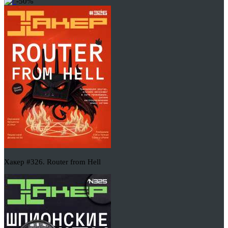
-50%
Хакер #326. Router from Hell