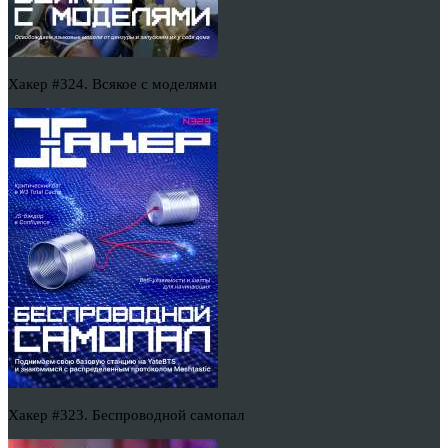
Хакер #324. Всякое с моделями
Хакер #323. Беспроводной самопал