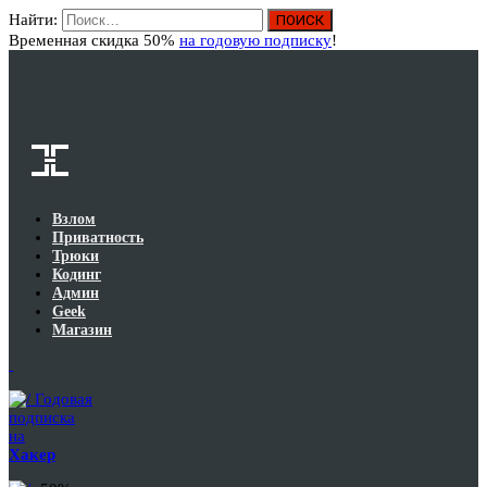
Найти:
Вход
Временная скидка 50%
на годовую подписку
!
Взлом
Приватность
Трюки
Кодинг
Админ
Geek
Магазин
Годовая
подписка
на
Хакер