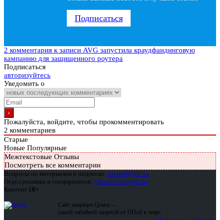
Подписаться
2 комментария
к записи AVG запустила краудфандинговую
кампанию для защищенного роутера
Подписаться
авторизуйтесь
Уведомить о
Пожалуйста, войдите, чтобы прокомментировать
2
комментариев
Старые
Новые
Популярные
Межтекстовые Отзывы
Посмотреть все комментарии
Вопросы по материалам и подписке:
support@glc.ru
Отдел рекламы и спецпроектов:
yakovleva.a@glc.ru
Контент
18+
Сайт защищен Qrator —
самой забойной защитой от DDoS в мире
Подписка для физлиц