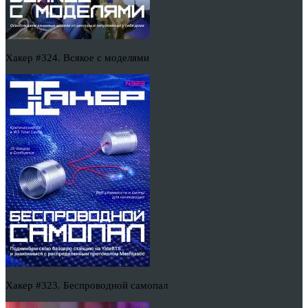
Хакер #324. Всякое с моделями
Хакер #323. Беспроводной самопал