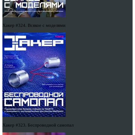
Хакер #324. Всякое с моделями
Хакер #323. Беспроводной самопал