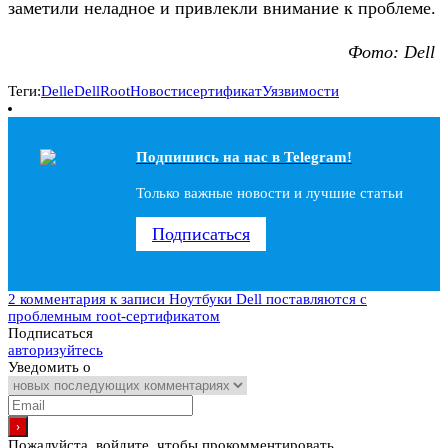
заметили неладное и привлекли внимание к проблеме.
Фото: Dell
Теги:
Dell
eDellRoot
Новости
сертификат
Уязвимости
Подпишись на наc в Telegram!
Только важные новости и лучшие статьи
Подписаться
2 комментария
к записи Ноутбуки Dell поставляются с
проблемным root-сертификатом
Подписаться
авторизуйтесь
Уведомить о
Пожалуйста, войдите, чтобы прокомментировать