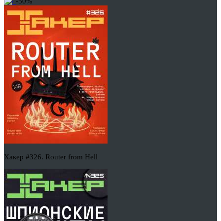
-50%
Хакер #326. Router from Hell