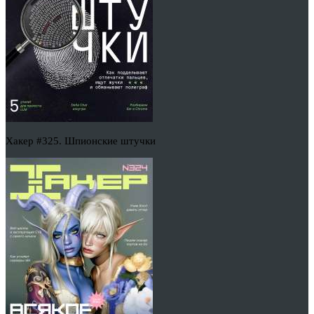
Хакер #325. Шпионские штучки