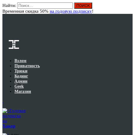
Найти:
Вход
Временная скидка 50%
на годовую подписку
!
Взлом
Приватность
Трюки
Кодинг
Админ
Geek
Магазин
Годовая
подписка
на
Хакер