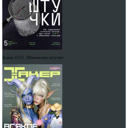
Хакер #325. Шпионские штучки