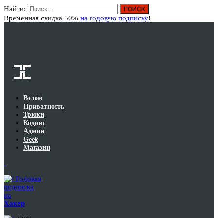
Найти:
Вход
Временная скидка 50%
на годовую подписку
!
Взлом
Приватность
Трюки
Кодинг
Админ
Geek
Магазин
Годовая
подписка
на
Хакер