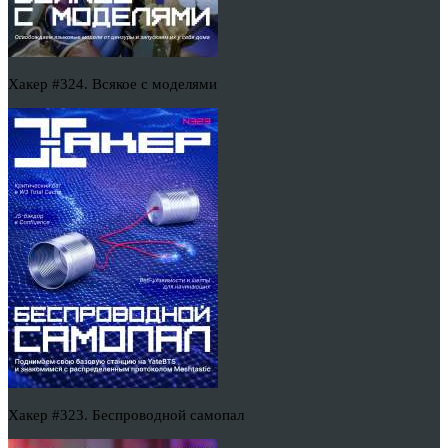
Хакер #324. Всякое с моделями
Хакер #323. Беспроводной самопал