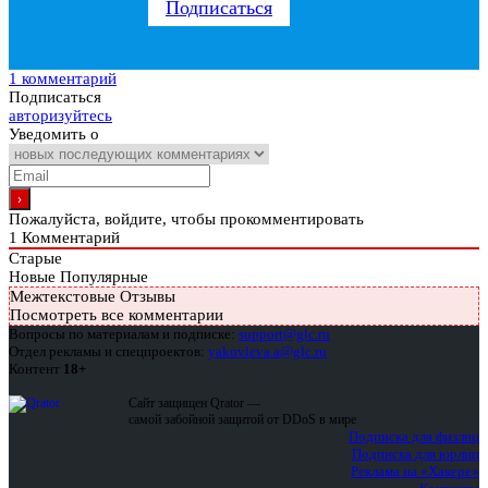
Подписаться
1 комментарий
Подписаться
авторизуйтесь
Уведомить о
Пожалуйста, войдите, чтобы прокомментировать
1
Комментарий
Старые
Новые
Популярные
Межтекстовые Отзывы
Посмотреть все комментарии
Вопросы по материалам и подписке:
support@glc.ru
Отдел рекламы и спецпроектов:
yakovleva.a@glc.ru
Контент
18+
Сайт защищен Qrator —
самой забойной защитой от DDoS в мире
Подписка для физлиц
Подписка для юрлиц
Реклама на «Хакере»