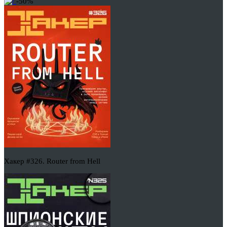
-50%
Хакер #326. Router from Hell