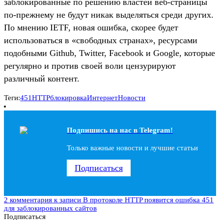
заблокированные по решению властей веб-страницы
по-прежнему не будут никак выделяться среди других.
По мнению IETF, новая ошибка, скорее будет
использоваться в «свободных странах», ресурсами
подобными Github, Twitter, Facebook и Google, которые
регулярно и против своей воли цензурируют
различный контент.
Теги:
451
HTTP
блокировка
Интернет
Новости
Подпишись на наc в Telegram!
Только важные новости и лучшие статьи
Подписаться
2 комментария
к записи В протоколе HTTP появится ошибка 451
для заблокированных сайтов
Подписаться