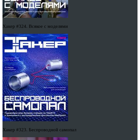
Хакер #324. Всякое с моделями
Хакер #323. Беспроводной самопал