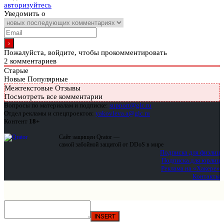
авторизуйтесь
Уведомить о
Пожалуйста, войдите, чтобы прокомментировать
2
комментариев
Старые
Новые
Популярные
Межтекстовые Отзывы
Посмотреть все комментарии
Вопросы по материалам и подписке:
support@glc.ru
Отдел рекламы и спецпроектов:
yakovleva.a@glc.ru
Контент
18+
Сайт защищен Qrator —
самой забойной защитой от DDoS в мире
Подписка для физлиц
Подписка для юрлиц
Реклама на «Хакере»
Контакты
INSERT