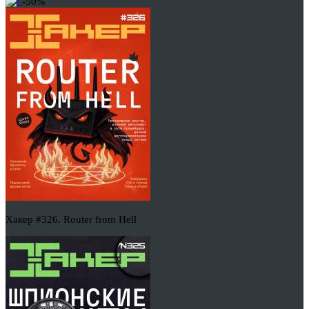
-50%
Хакер #326. Router from Hell