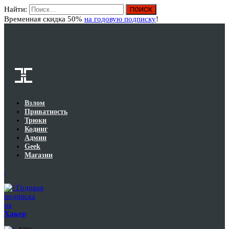
Найти:
Вход
Временная скидка 50%
на годовую подписку
!
Взлом
Приватность
Трюки
Кодинг
Админ
Geek
Магазин
Годовая
подписка
на
Хакер