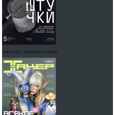
Хакер #325. Шпионские штучки