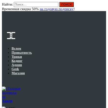
Найти:
Вход
Временная скидка 50%
на годовую подписку
!
Взлом
Приватность
Трюки
Кодинг
Админ
Geek
Магазин
Годовая
подписка
на
Хакер