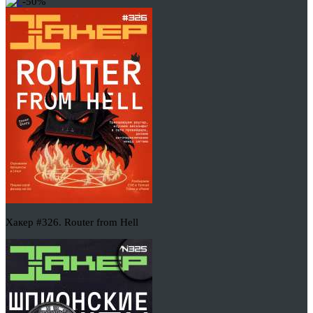
-50%
Хакер #326. Router from Hell