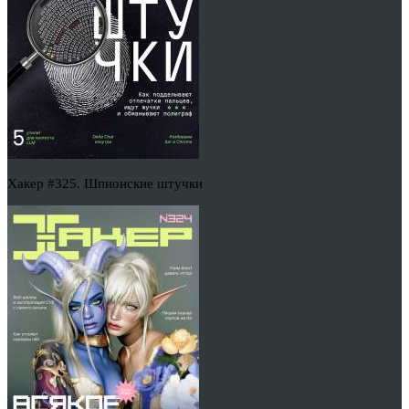
Хакер #325. Шпионские штучки