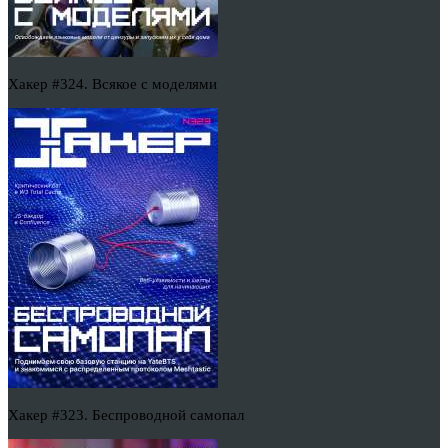
Хакер #324. Всякое с моделями
Хакер #323. Беспроводной самопал