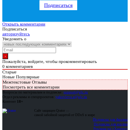
Подписаться
Открыть комментарии
Подписаться
авторизуйтесь
Уведомить о
Пожалуйста, войдите, чтобы прокомментировать
0
комментариев
Старые
Новые
Популярные
Межтекстовые Отзывы
Посмотреть все комментарии
Вопросы по материалам и подписке:
support@glc.ru
Отдел рекламы и спецпроектов:
yakovleva.a@glc.ru
Контент
18+
Сайт защищен Qrator —
самой забойной защитой от DDoS в мире
Подписка для физлиц
Подписка для юрлиц
Реклама на «Хакере»