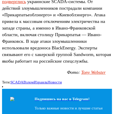
подверглись
украинские SCADA-системы. От
действий злоумышленников пострадали компании
«Прикарпатьеоблэнерго» и «Киевоблэнерго». Атака
привела к массовым отключениям электричества на
западе страны, а именно в Ивано-Франковской
области, включая столицу Прикарпатья — Ивано-
Франковск. В ходе атаки злоумышленники
использовали вредоноса BlackEnergy. Эксперты
связывают его с хакерской группой Sandworm, которая
якобы работает на российские спецслужбы.
Фото:
Tony Webster
Теги:
SCADA
Взлом
Израиль
Новости
Подпишись на наc в Telegram!
Только важные новости и лучшие статьи