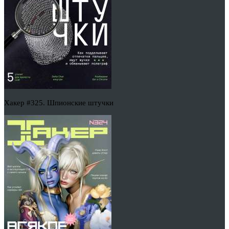
Хакер #325. Шпионские штучки