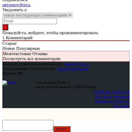
авторизуйтесь
Уведомить о
Пожалуйста, войдите, чтобы прокомментировать
1
Комментарий
Старые
Новые
Популярные
Межтекстовые Отзывы
Посмотреть все комментарии
Вопросы по материалам и подписке:
support@glc.ru
Отдел рекламы и спецпроектов:
yakovleva.a@glc.ru
Контент
18+
Сайт защищен Qrator —
самой забойной защитой от DDoS в мире
Подписка для физлиц
Подписка для юрлиц
Реклама на «Хакере»
Контакты
INSERT