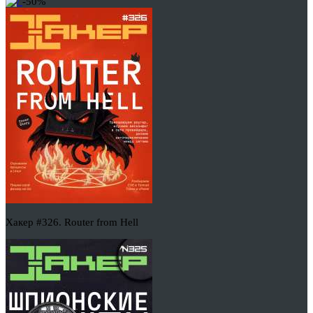
-50%
Хакер #326. Router from Hell