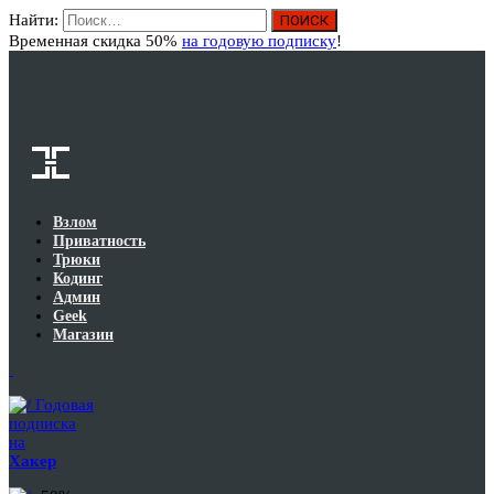
Найти:
Вход
Временная скидка 50%
на годовую подписку
!
Взлом
Приватность
Трюки
Кодинг
Админ
Geek
Магазин
Годовая
подписка
на
Хакер