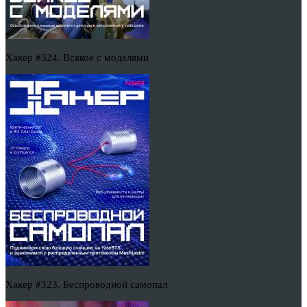
Хакер #324. Всякое с моделями
Хакер #323. Беспроводной самопал