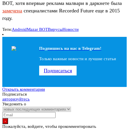
BOT, хотя впервые реклама малвари в даркнете была
замечена
специалистами Recorded Future еще в 2015
году.
Теги:
Android
Mazar BOT
Вирусы
Новости
Подпишись на наc в Telegram!
Только важные новости и лучшие статьи
Подписаться
Открыть комментарии
Подписаться
авторизуйтесь
Уведомить о
Пожалуйста, войдите, чтобы прокомментировать