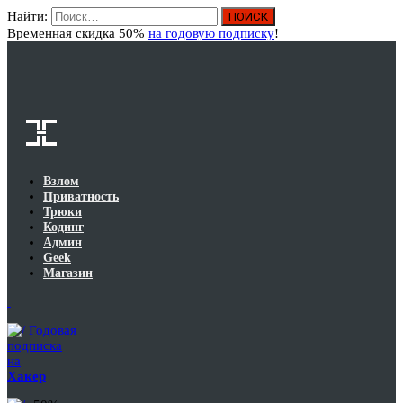
Найти:
Вход
Временная скидка 50%
на годовую подписку
!
Взлом
Приватность
Трюки
Кодинг
Админ
Geek
Магазин
Годовая
подписка
на
Хакер