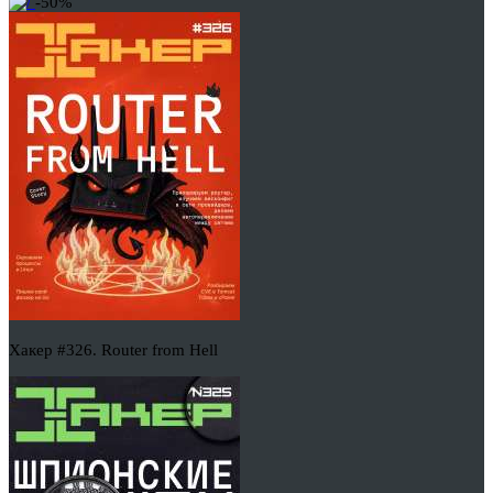
-50%
Хакер #326. Router from Hell