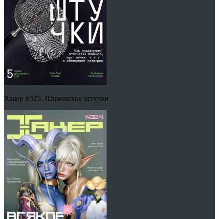
Хакер #325. Шпионские штучки