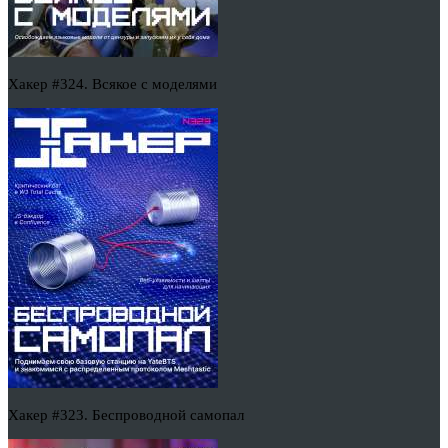
Хакер #324. Всякое с моделями
Хакер #323. Беспроводной самопал