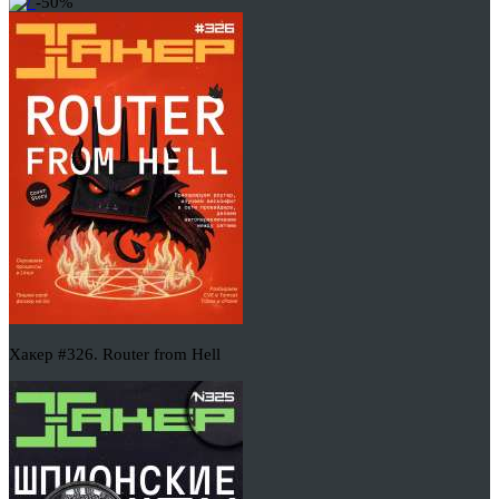
-50%
Хакер #326. Router from Hell