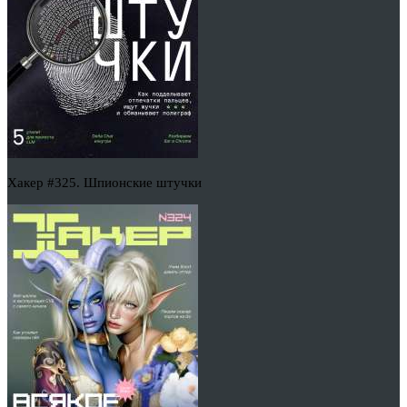
Хакер #325. Шпионские штучки