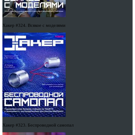
Хакер #324. Всякое с моделями
Хакер #323. Беспроводной самопал