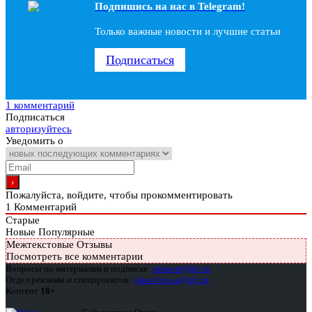
Подпишись на наc в Telegram!
Только важные новости и лучшие статьи
Подписаться
1 комментарий
Подписаться
авторизуйтесь
Уведомить о
Пожалуйста, войдите, чтобы прокомментировать
1
Комментарий
Старые
Новые
Популярные
Межтекстовые Отзывы
Посмотреть все комментарии
Вопросы по материалам и подписке:
support@glc.ru
Отдел рекламы и спецпроектов:
yakovleva.a@glc.ru
Контент
18+