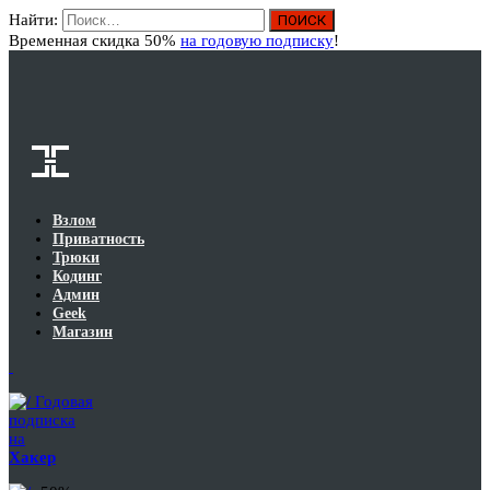
Найти:
Вход
Временная скидка 50%
на годовую подписку
!
Взлом
Приватность
Трюки
Кодинг
Админ
Geek
Магазин
Годовая
подписка
на
Хакер