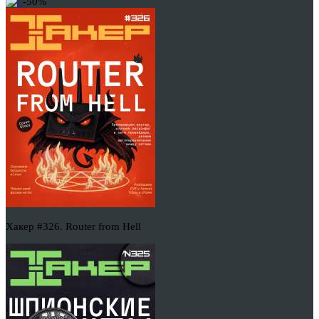
-50%
Хакер #326. Router from Hell