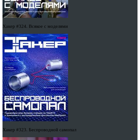
Хакер #324. Всякое с моделями
Хакер #323. Беспроводной самопал