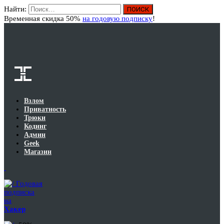
Найти:
Вход
Временная скидка 50%
на годовую подписку
!
Взлом
Приватность
Трюки
Кодинг
Админ
Geek
Магазин
Годовая
подписка
на
Хакер