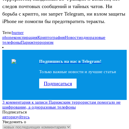
следов почтовых сообщений и тайных чатов. Ни
борьба с крипто, ни запрет Telegram, ни взлом защиты
iPhone не помогли бы предотвратить теракты.
Теги:
burner
phone
конспирация
Криптография
Новости
одноразовые
телефоны
Париж
терроризм
Подпишись на наc в Telegram!
Только важные новости и лучшие статьи
Подписаться
3 комментария
к записи Парижским террористам помогало не
шифрование, а одноразовые телефоны
Подписаться
авторизуйтесь
Уведомить о