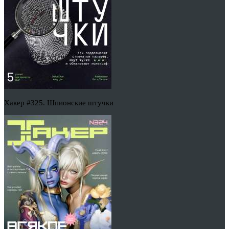
Хакер #325. Шпионские штучки