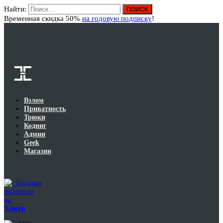
Найти:
Вход
Временная скидка 50%
на годовую подписку
!
Взлом
Приватность
Трюки
Кодинг
Админ
Geek
Магазин
Годовая
подписка
на
Хакер