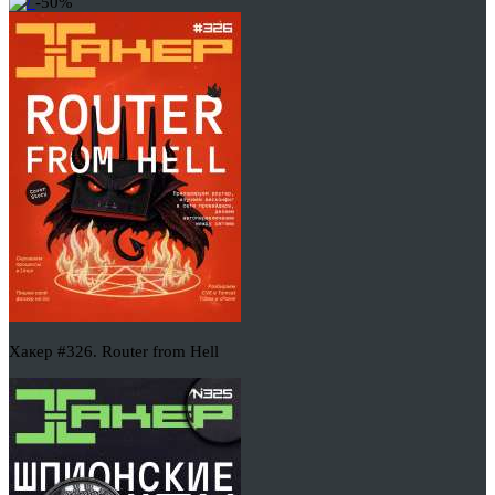
-50%
Хакер #326. Router from Hell