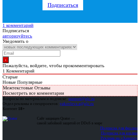
Подписаться
1 комментарий
Подписаться
авторизуйтесь
Уведомить о
Пожалуйста, войдите, чтобы прокомментировать
1
Комментарий
Старые
Новые
Популярные
Межтекстовые Отзывы
Посмотреть все комментарии
Вопросы по материалам и подписке:
support@glc.ru
Отдел рекламы и спецпроектов:
yakovleva.a@glc.ru
Контент
18+
Сайт защищен Qrator —
самой забойной защитой от DDoS в мире
Подписка для физлиц
Подписка для юрлиц
Реклама на «Хакере»