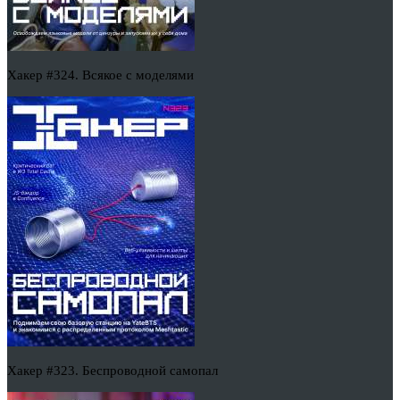
Хакер #324. Всякое с моделями
Хакер #323. Беспроводной самопал