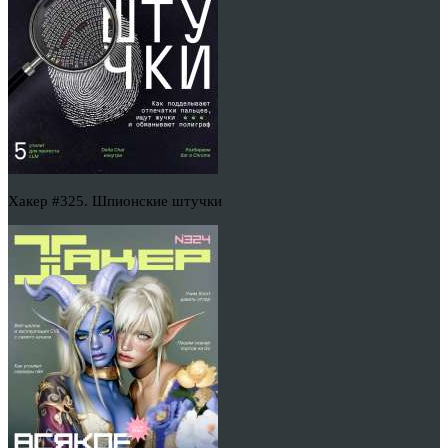
Хакер #325. Шпионские штучки