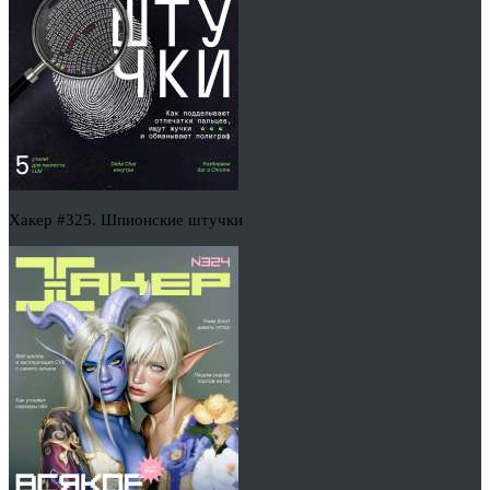
Хакер #325. Шпионские штучки