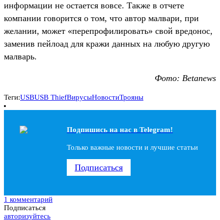
информации не остается вовсе. Также в отчете
компании говорится о том, что автор малвари, при
желании, может «перепрофилировать» свой вредонос,
заменив пейлоад для кражи данных на любую другую
малварь.
Фото: Betanews
Теги:
USB
USB Thief
Вирусы
Новости
Трояны
Подпишись на наc в Telegram!
Только важные новости и лучшие статьи
Подписаться
1 комментарий
Подписаться
авторизуйтесь