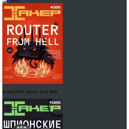
-50%
Хакер #326. Router from Hell