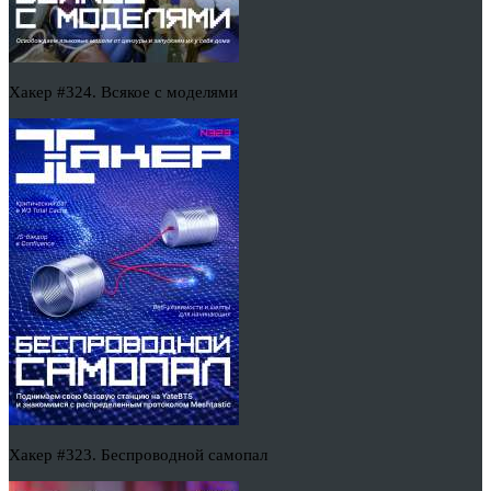
Хакер #324. Всякое с моделями
Хакер #323. Беспроводной самопал