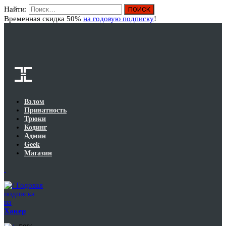
Найти:
Вход
Временная скидка 50%
на годовую подписку
!
Взлом
Приватность
Трюки
Кодинг
Админ
Geek
Магазин
Годовая
подписка
на
Хакер