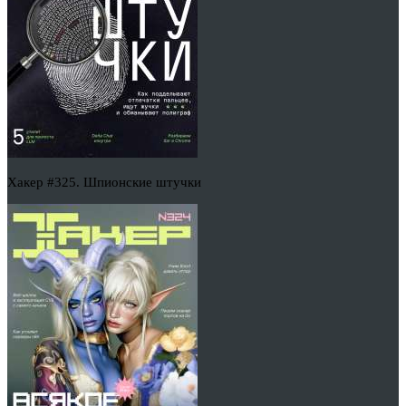
Хакер #325. Шпионские штучки