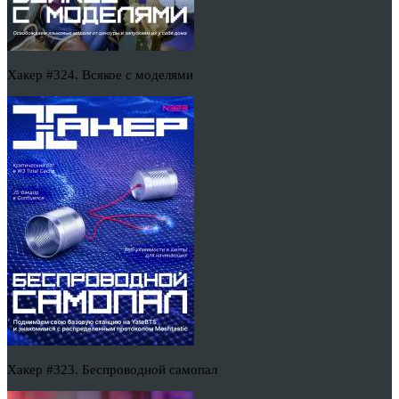
Хакер #324. Всякое с моделями
Хакер #323. Беспроводной самопал