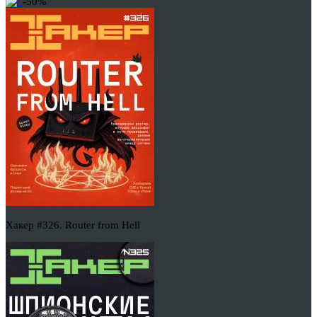
-50%
Хакер #326. Router from Hell