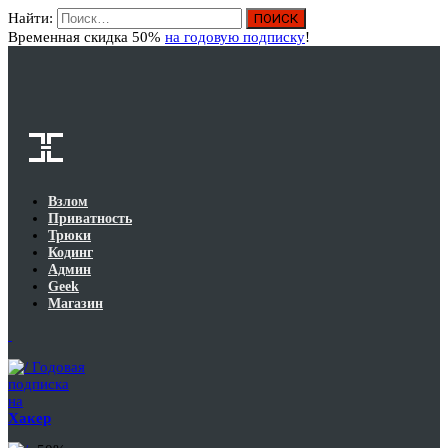
Найти:
Вход
Временная скидка 50%
на годовую подписку
!
Взлом
Приватность
Трюки
Кодинг
Админ
Geek
Магазин
Годовая
подписка
на
Хакер