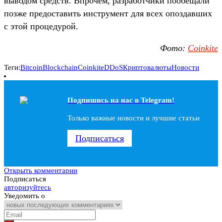
выводом средств. Впрочем, разработчики пообещали
позже предоставить инструмент для всех опоздавших
с этой процедурой.
Фото:
Coinkite
Теги:
Bitcoin
Blockchain
Coinkite
DDoS
Криптовалюты
Новости
Подпишись на наc в Telegram!
Только важные новости и лучшие статьи
Подписаться
Открыть комментарии
Подписаться
авторизуйтесь
Уведомить о