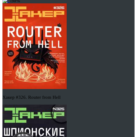
-50%
Хакер #326. Router from Hell