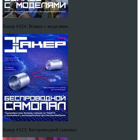
Хакер #324. Всякое с моделями
Хакер #323. Беспроводной самопал