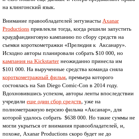
на клингонский язык.
Внимание правообладателей энтузиасты
Axanar
Productions
привлекли тогда, когда решили запустить
краудфандинговую кампанию по сбору средств на
съемки короткометражки «Прелюдия к Аксанару».
Исходно авторы планировали собрать $10 000, но
кампания на Kickstarter
неожиданно принесла им
$101 000. На вырученные средства команда сняла
короткометражный фильм
, премьера которого
состоялась на San Diego Comic-Con в 2014 году.
Вдохновившись успехом, авторы ленты впоследствии
учредили
еще один сбор средств
, уже на
полнометражную версию фильма «Аксанар», для
которой удалось собрать $638 000. Но такие суммы не
могли укрыться от внимания правообладателей, и,
похоже, Axanar Productions скоро будет не до