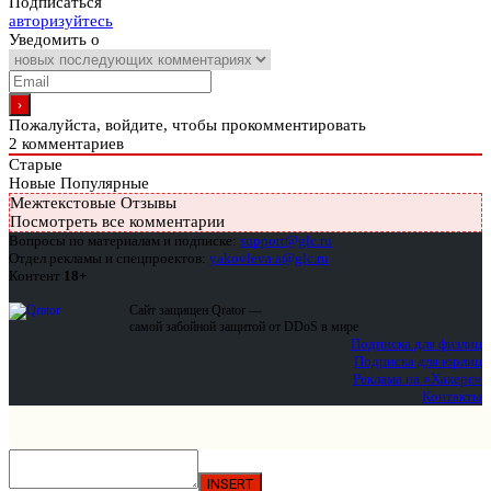
Подписаться
авторизуйтесь
Уведомить о
Пожалуйста, войдите, чтобы прокомментировать
2
комментариев
Старые
Новые
Популярные
Межтекстовые Отзывы
Посмотреть все комментарии
Вопросы по материалам и подписке:
support@glc.ru
Отдел рекламы и спецпроектов:
yakovleva.a@glc.ru
Контент
18+
Сайт защищен Qrator —
самой забойной защитой от DDoS в мире
Подписка для физлиц
Подписка для юрлиц
Реклама на «Хакере»
Контакты
INSERT