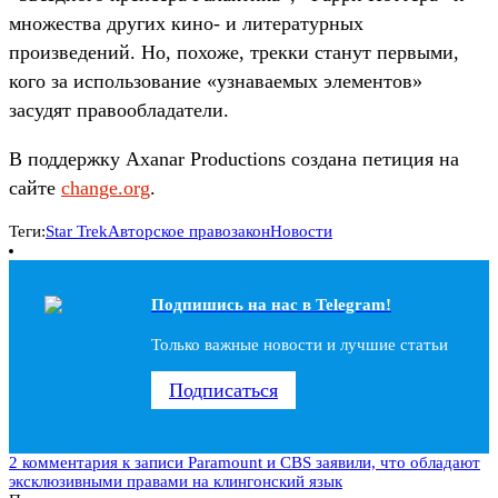
множества других кино- и литературных
произведений. Но, похоже, трекки станут первыми,
кого за использование «узнаваемых элементов»
засудят правообладатели.
В поддержку Axanar Productions создана петиция на
сайте
change.org
.
Теги:
Star Trek
Авторское право
закон
Новости
Подпишись на наc в Telegram!
Только важные новости и лучшие статьи
Подписаться
2 комментария
к записи Paramount и CBS заявили, что обладают
эксклюзивными правами на клингонский язык