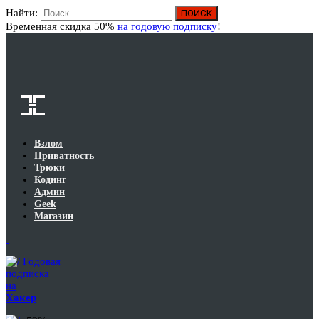
Найти:
Вход
Временная скидка 50%
на годовую подписку
!
Взлом
Приватность
Трюки
Кодинг
Админ
Geek
Магазин
Годовая
подписка
на
Хакер