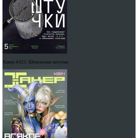
Хакер #325. Шпионские штучки