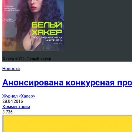
Хакер #322. Белый хакер
Новости
Анонсирована конкурсная про
Журнал «Хакер»
28.04.2016
Комментарии
3,736