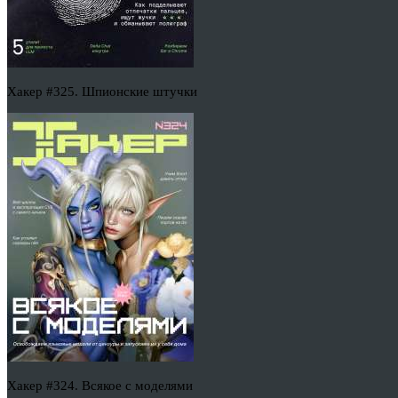
Хакер #325. Шпионские штучки
Хакер #324. Всякое с моделями