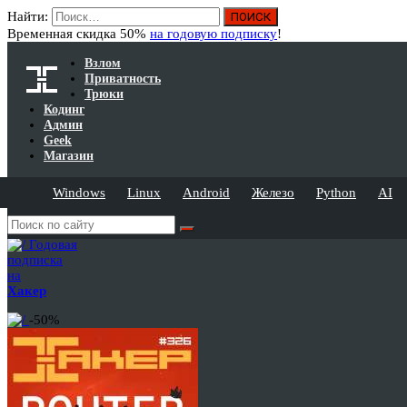
Найти:
Временная скидка 50%
на годовую подписку
!
Взлом
Приватность
Трюки
Кодинг
Админ
Geek
Магазин
Windows
Linux
Android
Железо
Python
AI
Годовая
подписка
на
Хакер
-50%