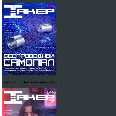
Хакер #323. Беспроводной самопал