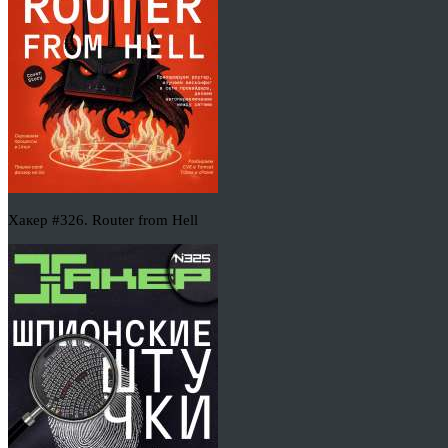
Хакер #326. Router from Hell