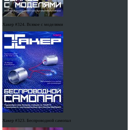
Хакер #324. Всякое с моделями
Хакер #323. Беспроводной самопал