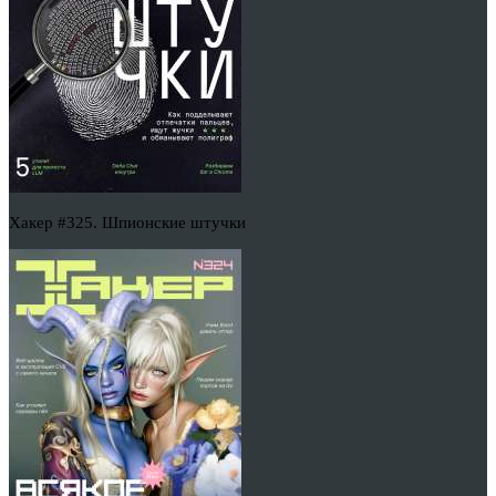
Хакер #325. Шпионские штучки