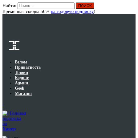
Найти:
Вход
Временная скидка 50%
на годовую подписку
!
Взлом
Приватность
Трюки
Кодинг
Админ
Geek
Магазин
Годовая
подписка
на
Хакер