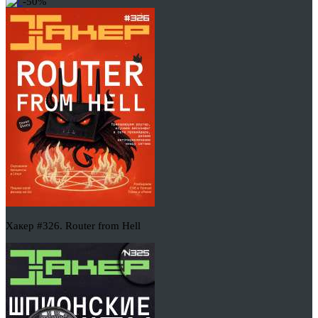
-50%
Хакер #326. Router from Hell