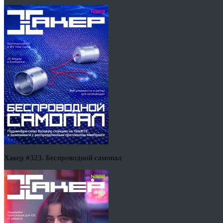
Хакер #323. Беспроводной самопал