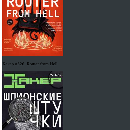
Хакер #326. Router from Hell