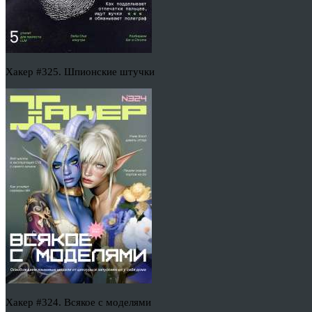
Хакер #325. Шпионские штучки
Хакер #324. Всякое с моделями