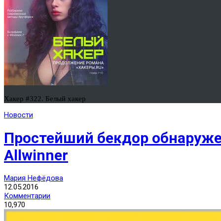
Хакер #322. Белый хакер
Новости
Простейший бекдор обнаружен
Allwinner
Мария Нефёдова
12.05.2016
Комментарии
10,970