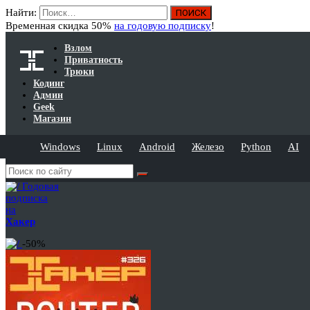
Найти:
Временная скидка 50%
на годовую подписку
!
Взлом
Приватность
Трюки
Кодинг
Админ
Geek
Магазин
Windows
Linux
Android
Железо
Python
AI
Годовая
подписка
на
Хакер
-50%