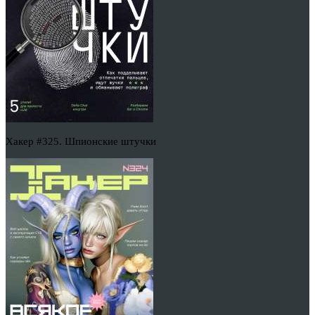
Хакер #325. Шпионские штучки