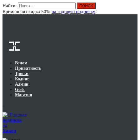
Найти:
Вход
Временная скидка 50%
на годовую подписку
!
Взлом
Приватность
Трюки
Кодинг
Админ
Geek
Магазин
Годовая
подписка
на
Хакер