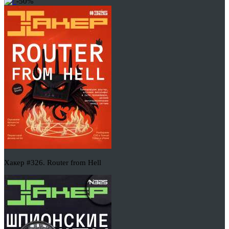
-50%
Хакер #326. Router from Hell