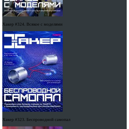
Хакер #324. Всякое с моделями
Хакер #323. Беспроводной самопал