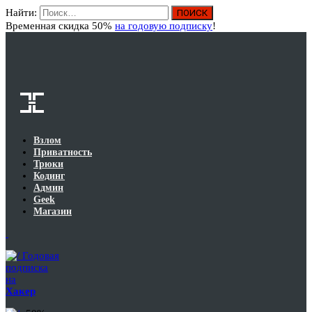
Найти:
Вход
Временная скидка 50%
на годовую подписку
!
Взлом
Приватность
Трюки
Кодинг
Админ
Geek
Магазин
Годовая
подписка
на
Хакер