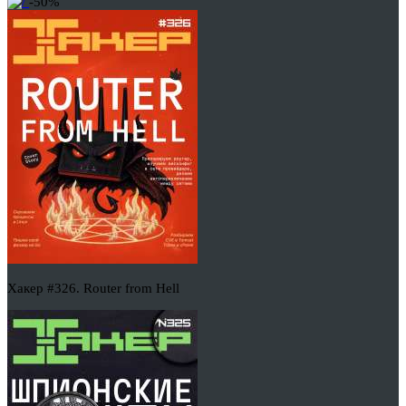
-50%
Хакер #326. Router from Hell