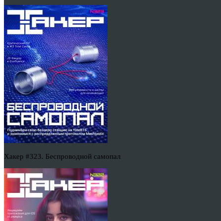
Хакер #323. Беспроводной самопал