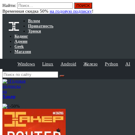
Найти:
Временная скидка 50%
на годовую подписку
!
Взлом
Приватность
Трюки
Кодинг
Админ
Geek
Магазин
Windows
Linux
Android
Железо
Python
AI
Годовая
подписка
на
Хакер
-50%