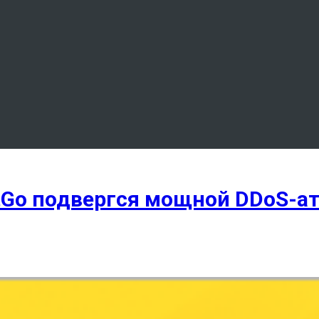
Go подвергся мощной DDoS-ат