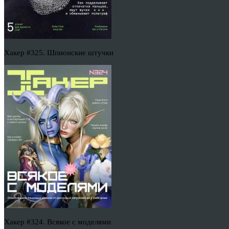
Хакер #325. Шпионские штучки
Хакер #324. Всякое с моделями