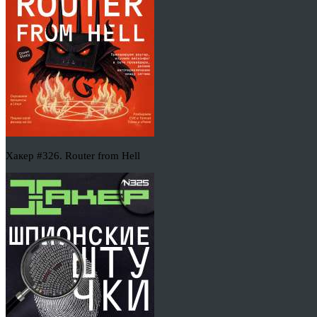
Хакер #326. Router from Hell