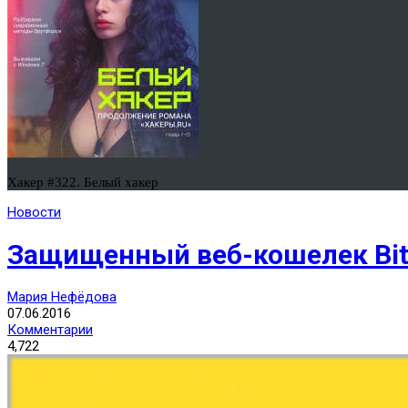
Хакер #322. Белый хакер
Новости
Защищенный веб-кошелек Bit
Мария Нефёдова
07.06.2016
Комментарии
4,722