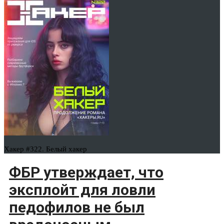
Хакер #322. Белый хакер
ФБР утверждает, что
эксплойт для ловли
педофилов не был