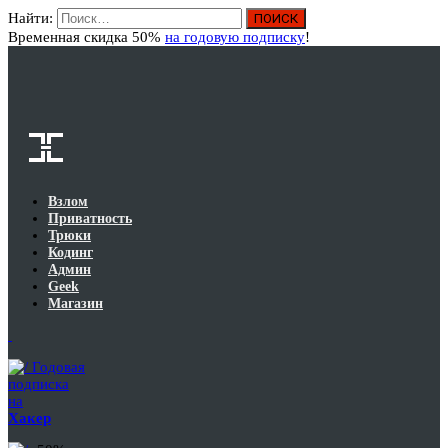
Найти:
Вход
Временная скидка 50%
на годовую подписку
!
Взлом
Приватность
Трюки
Кодинг
Админ
Geek
Магазин
Годовая
подписка
на
Хакер