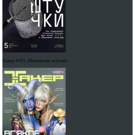
Хакер #325. Шпионские штучки