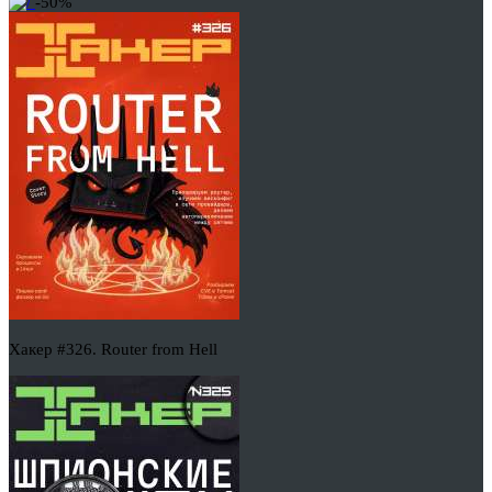
-50%
Хакер #326. Router from Hell