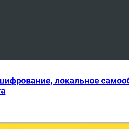
шифрование, локальное самооб
ra