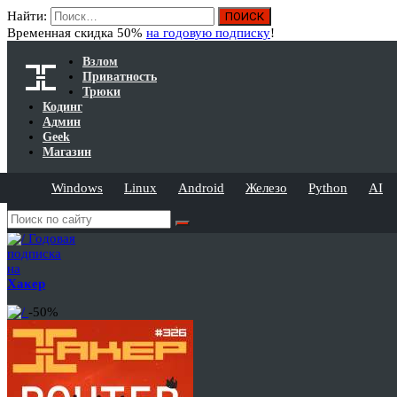
Найти:
Временная скидка 50%
на годовую подписку
!
Взлом
Приватность
Трюки
Кодинг
Админ
Geek
Магазин
Windows
Linux
Android
Железо
Python
AI
Годовая
подписка
на
Хакер
-50%