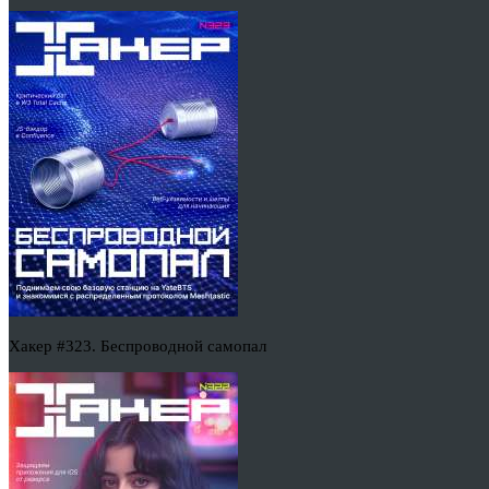
Хакер #323. Беспроводной самопал