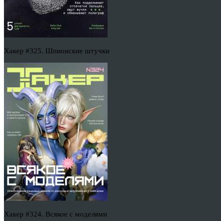
Хакер #325. Шпионские штучки
Хакер #324. Всякое с моделями