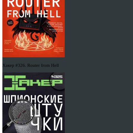
Хакер #326. Router from Hell