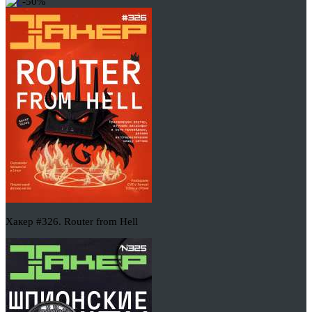
-50%
Хакер #326. Router from Hell