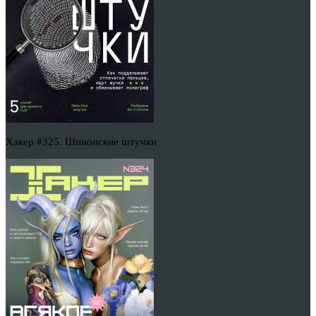
Хакер #325. Шпионские штучки