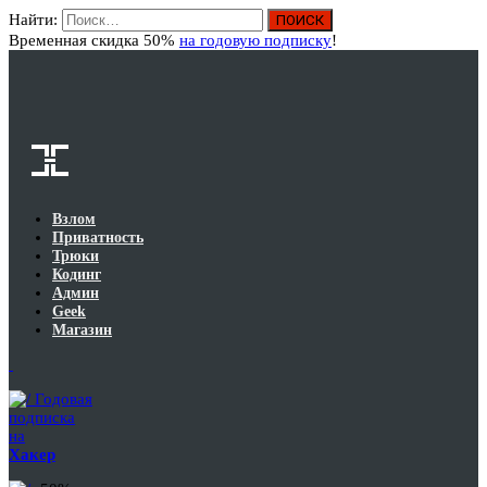
Найти:
Вход
Временная скидка 50%
на годовую подписку
!
Взлом
Приватность
Трюки
Кодинг
Админ
Geek
Магазин
Годовая
подписка
на
Хакер