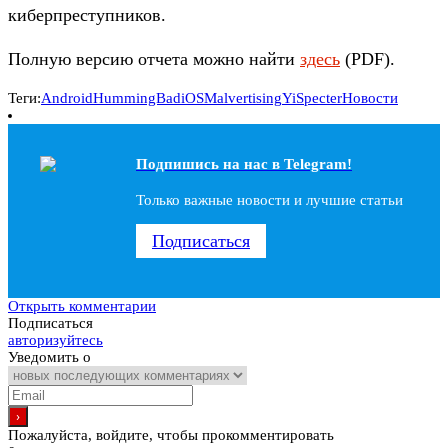
киберпреступников.
Полную версию отчета можно найти
здесь
(PDF).
Теги:
Android
HummingBad
iOS
Malvertising
YiSpecter
Новости
Подпишись на наc в Telegram!
Только важные новости и лучшие статьи
Подписаться
Открыть комментарии
Подписаться
авторизуйтесь
Уведомить о
Пожалуйста, войдите, чтобы прокомментировать