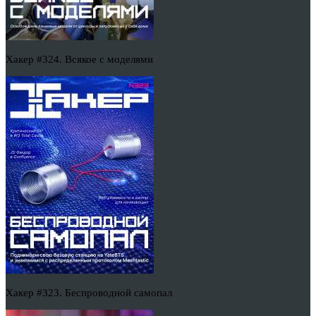
Хакер #324. Всякое с моделями
Хакер #323. Беспроводной самопал