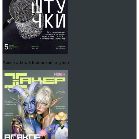
Хакер #325. Шпионские штучки