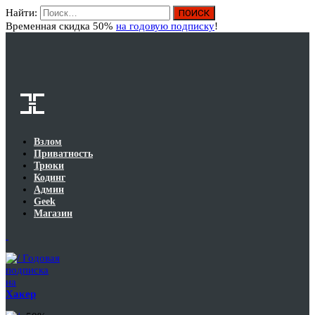
Найти:
Вход
Временная скидка 50%
на годовую подписку
!
Взлом
Приватность
Трюки
Кодинг
Админ
Geek
Магазин
Годовая
подписка
на
Хакер