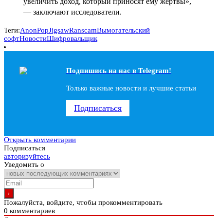
увеличить доход, который приносят ему жертвы»,
— заключают исследователи.
Теги:
AnonPop
Jigsaw
Ranscam
Вымогательский
софт
Новости
Шифровальщик
Подпишись на наc в Telegram!
Только важные новости и лучшие статьи
Подписаться
Открыть комментарии
Подписаться
авторизуйтесь
Уведомить о
Пожалуйста, войдите, чтобы прокомментировать
0
комментариев