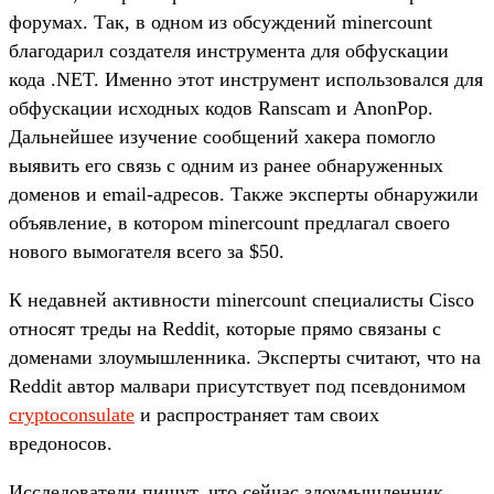
форумах. Так, в одном из обсуждений minercount
благодарил создателя инструмента для обфускации
кода .NET. Именно этот инструмент использовался для
обфускации исходных кодов Ranscam и AnonPop.
Дальнейшее изучение сообщений хакера помогло
выявить его связь с одним из ранее обнаруженных
доменов и email-адресов. Также эксперты обнаружили
объявление, в котором minercount предлагал своего
нового вымогателя всего за $50.
К недавней активности minercount специалисты Cisco
относят треды на Reddit, которые прямо связаны с
доменами злоумышленника. Эксперты считают, что на
Reddit автор малвари присутствует под псевдонимом
cryptoconsulate
и распространяет там своих
вредоносов.
Исследователи пишут, что сейчас злоумышленник