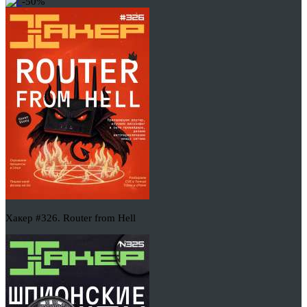
-50%
Хакер #326. Router from Hell