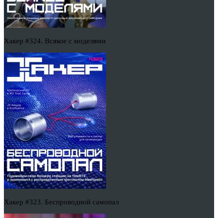
Хакер #324. Всякое с моделями
Хакер #323. Беспроводной самопал