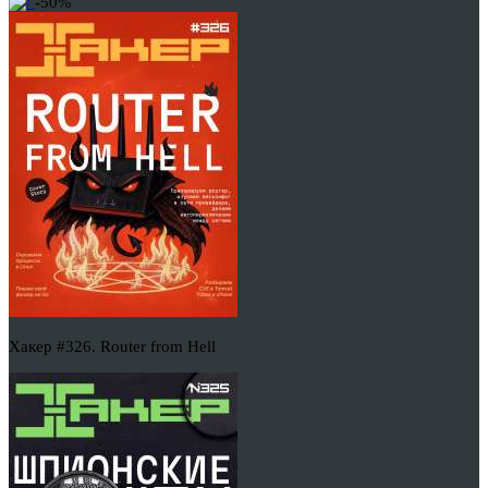
-50%
Хакер #326. Router from Hell