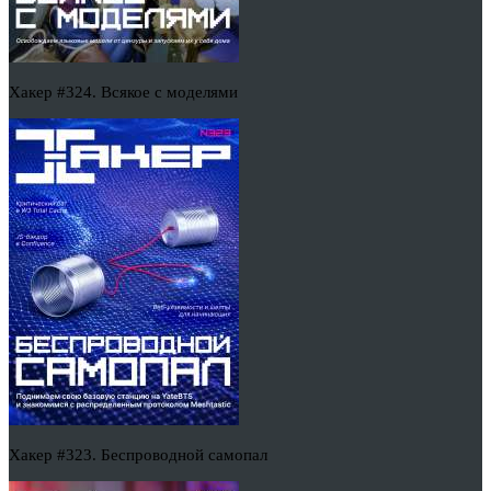
Хакер #324. Всякое с моделями
Хакер #323. Беспроводной самопал