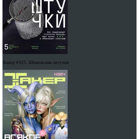
Хакер #325. Шпионские штучки