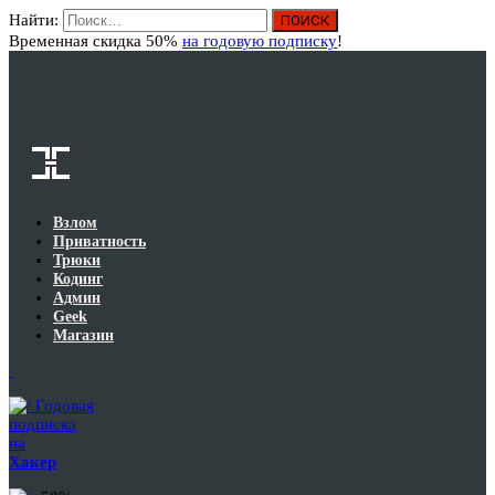
Найти:
Вход
Временная скидка 50%
на годовую подписку
!
Взлом
Приватность
Трюки
Кодинг
Админ
Geek
Магазин
Годовая
подписка
на
Хакер