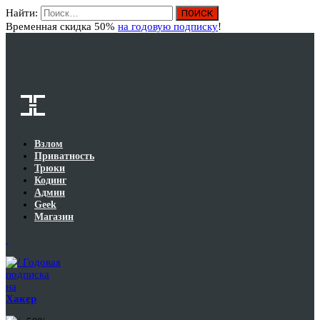
Найти:
Вход
Временная скидка 50%
на годовую подписку
!
Взлом
Приватность
Трюки
Кодинг
Админ
Geek
Магазин
Годовая
подписка
на
Хакер