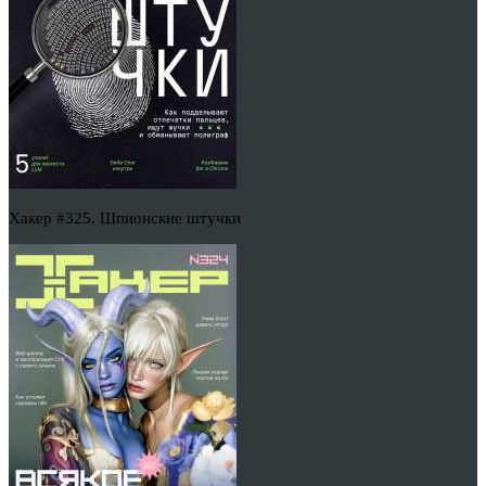
Хакер #325. Шпионские штучки