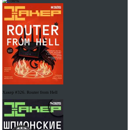
-50%
Хакер #326. Router from Hell