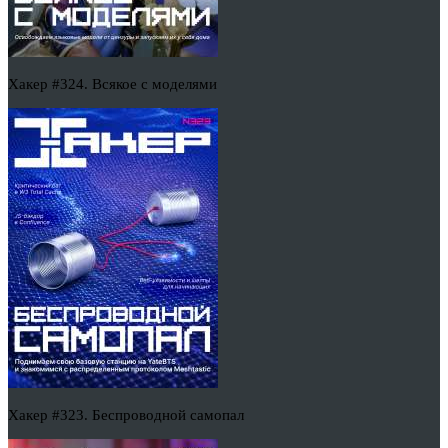
Хакер #324. Всякое с моделями
Хакер #323. Беспроводной самопал