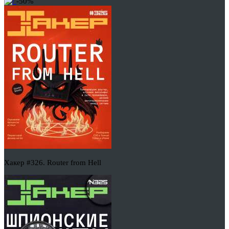
-50%
Хакер #326. Router from Hell