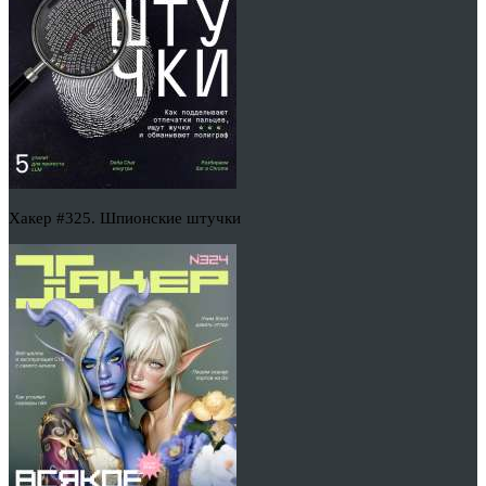
Хакер #325. Шпионские штучки