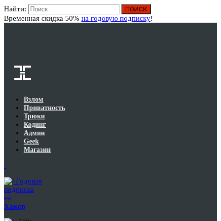
Найти:
Вход
Временная скидка 50%
на годовую подписку
!
Взлом
Приватность
Трюки
Кодинг
Админ
Geek
Магазин
Годовая
подписка
на
Хакер