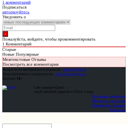
1 комментарий
Подписаться
авторизуйтесь
Уведомить о
Пожалуйста, войдите, чтобы прокомментировать
1
Комментарий
Старые
Новые
Популярные
Межтекстовые Отзывы
Посмотреть все комментарии
Вопросы по материалам и подписке:
support@glc.ru
Отдел рекламы и спецпроектов:
yakovleva.a@glc.ru
Контент
18+
Сайт защищен Qrator —
самой забойной защитой от DDoS в мире
Подписка для физлиц
Подписка для юрлиц
Реклама на «Хакере»
Контакты