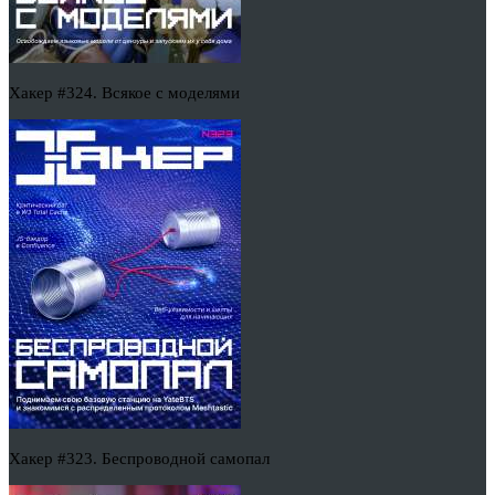
Хакер #324. Всякое с моделями
Хакер #323. Беспроводной самопал