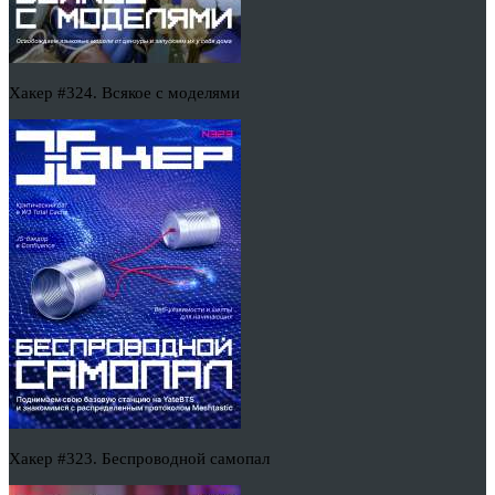
Хакер #324. Всякое с моделями
Хакер #323. Беспроводной самопал