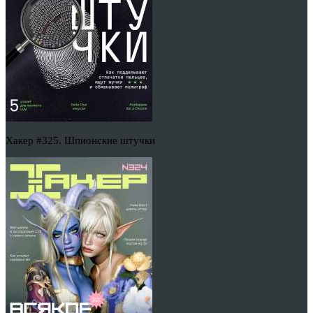
Хакер #325. Шпионские штучки