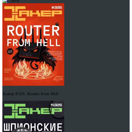
-50%
Хакер #326. Router from Hell