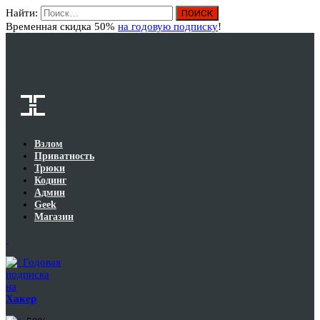
Найти:
Вход
Временная скидка 50%
на годовую подписку
!
Взлом
Приватность
Трюки
Кодинг
Админ
Geek
Магазин
Годовая
подписка
на
Хакер