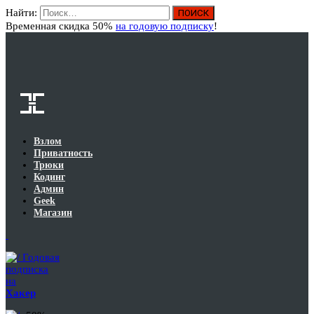
Найти:
Вход
Временная скидка 50%
на годовую подписку
!
Взлом
Приватность
Трюки
Кодинг
Админ
Geek
Магазин
Годовая
подписка
на
Хакер