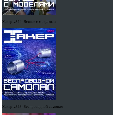
Хакер #324. Всякое с моделями
Хакер #323. Беспроводной самопал