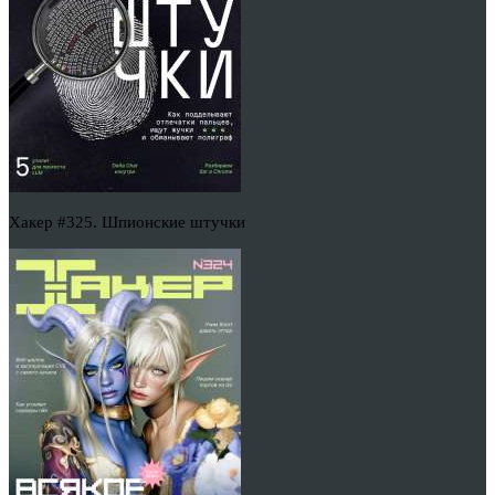
Хакер #325. Шпионские штучки