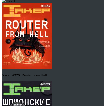
-50%
Хакер #326. Router from Hell