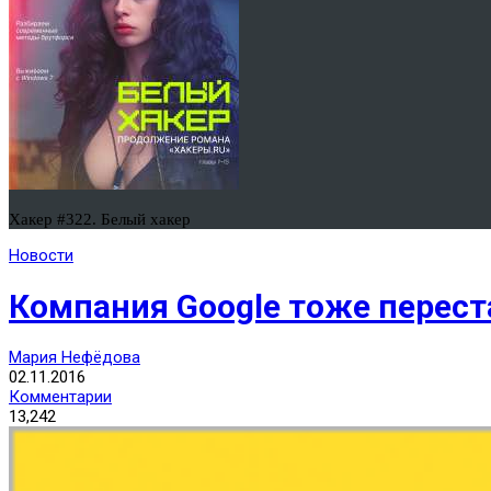
Хакер #322. Белый хакер
Новости
Компания Google тоже перестае
Мария Нефёдова
02.11.2016
Комментарии
13,242