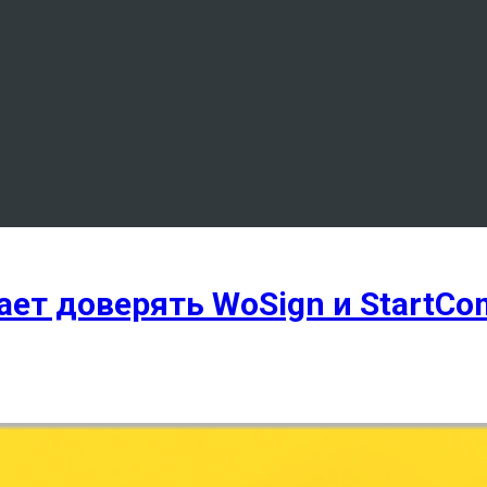
т доверять WoSign и StartCom,