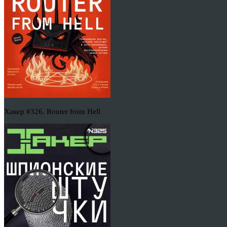
Хакер #326. Router from Hell