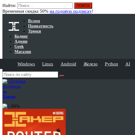
Найти:
Временная скидка 50%
на годовую подписку
!
Взлом
Приватность
Трюки
Кодинг
Админ
Geek
Магазин
Windows
Linux
Android
Железо
Python
AI
Годовая
подписка
на
Хакер
-50%