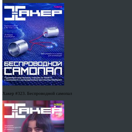
Хакер #323. Беспроводной самопал