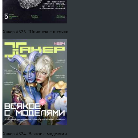
Хакер #325. Шпионские штучки
Хакер #324. Всякое с моделями