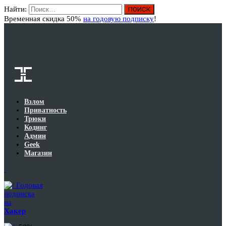
Найти:
Вход
Временная скидка 50%
на годовую подписку
!
Взлом
Приватность
Трюки
Кодинг
Админ
Geek
Магазин
Годовая
подписка
на
Хакер