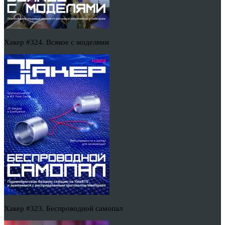
Хакер #324. Всякое с моделями
Хакер #323. Беспроводной самопал