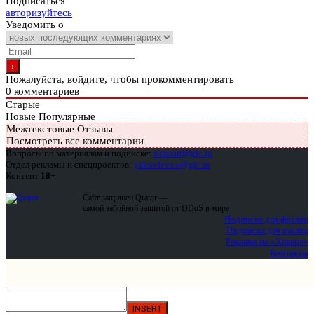
Подписаться
авторизуйтесь
Уведомить о
Пожалуйста, войдите, чтобы прокомментировать
0
комментариев
Старые
Новые
Популярные
Межтекстовые Отзывы
Посмотреть все комментарии
Вопросы по материалам и подписке:
support@glc.ru
Отдел рекламы и спецпроектов:
yakovleva.a@glc.ru
Контент
18+
Сайт защищен Qrator —
самой забойной защитой от DDoS в мире
Подписка для физлиц
Подписка для юрлиц
Реклама на «Хакере»
Контакты
INSERT