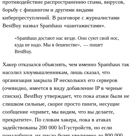
противодействие распространению спама, вирусов,
борьбу с фишингом и другими видами
киберпреступлений. В разговоре с журналистами
BestBuy назвал Spamhaus «шантажистами».
«Spamhaus достают нас везде. Они суют свой нос,
куда не надо. Мы в бешенстве», — пишет
BestBuy.
Хакер отказался объяснять, чем именно Spamhaus так
насолил злоумышленникам, лишь сказал, что
организация закрыла IP нескольких его серверов
(очевидно, имеется в виду добавление IP в черные
списки). BestBuy утверждает, что пока атаки были не
слишком сильные, скорее просто пинги, несущие
сообщение «привет, мы видим, что вы делаете,
прекратите». По словам хакера, пока в атаках
задействованы 200 000 IoT-устройств, но если
понадобится, их число будет увеличено до 800 000.