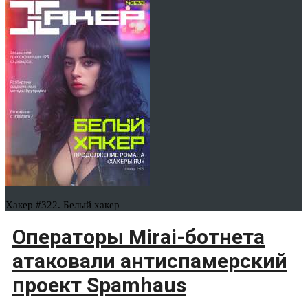
Хакер #322. Белый хакер
Операторы Mirai-ботнета
атаковали антиспамерский
проект Spamhaus