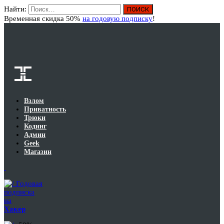
Найти:
Вход
Временная скидка 50%
на годовую подписку
!
Взлом
Приватность
Трюки
Кодинг
Админ
Geek
Магазин
Годовая
подписка
на
Хакер