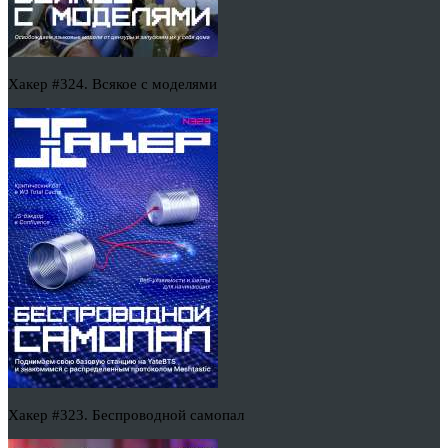
Хакер #324. Всякое с моделями
Хакер #323. Беспроводной самопал