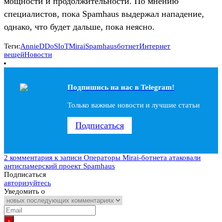
мощности и продолжительности. По мнению
специалистов, пока Spamhaus выдержал нападение,
однако, что будет дальше, пока неясно.
Теги:
Annie
DDoS
IoT
Mirai
Spamhaus
ботнет
Интернет
вещей
Новости
Подпишись на наc в Telegram!
Только важные новости и лучшие статьи
Подписаться
2 комментария
к записи Операторы Mirai-ботнета атаковали
антиспамерский проект Spamhaus
Подписаться
авторизуйтесь
Уведомить о