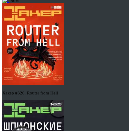
-50%
Хакер #326. Router from Hell