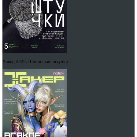
Хакер #325. Шпионские штучки