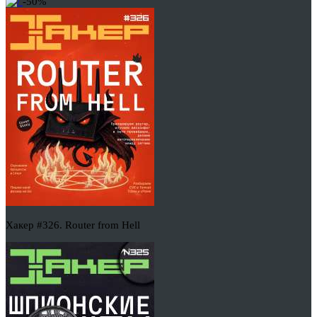
-50%
Хакер #326. Router from Hell