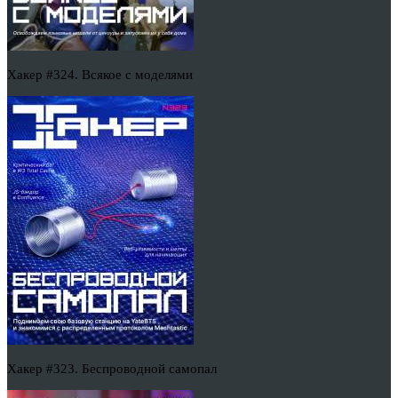
Хакер #324. Всякое с моделями
Хакер #323. Беспроводной самопал