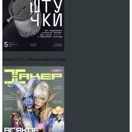
Хакер #325. Шпионские штучки