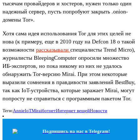
тысячам провайдеров и хостеров, нужен только один
надежный сервер, пусть попробуют закрыть .onion-
домены Tor».
Хотя сама идея использования Tor для этих целей не
нова (к примеру, еще в 2010 году на Defcon 18 о такой
возможности
рассказывали
специалисты Trend Micro),
журналисты BleepingComputer опросили множество
ИБ-экспертов, но пока никому из них не удалось
обнаружить Tor-версию Mirai. При этом некоторые
выразили сомнения в правдивости заявлений BestBuy,
так как IoT-устройства, которые заражает Mirai, могут
попросту не справиться с программным пакетом Tor.
Теги:
Annie
IoT
Mirai
ботнет
Интернет вещей
Новости
Подпишись на наc в Telegram!