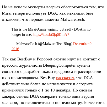
Но не успели эксперты всерьез обеспокоиться тем, что
Mirai теперь использует DGA, как механизм был
отключен, что первым заметил MalwareTech.
This is the Mirai/Annie variant, but sadly DGA is no
longer in use.
https://t.co/bt3jq6DmA7
— MalwareTech (@MalwareTechBlog)
December 9,
2016
Так как BestBuy и Popopret охотно идут на контакт с
прессой, журналисты BleepingComputer сумели
связаться с разработчиками вредоноса и расспросили
их о происходящем. BestBuy
рассказал
, что DGA
действительно более не используется и алгоритм
применялся только с 1 по 10 декабря. По словам
хакера, сейчас DGA содержит только одна версия
малвари, но исключительно по недосмотру. Более того,