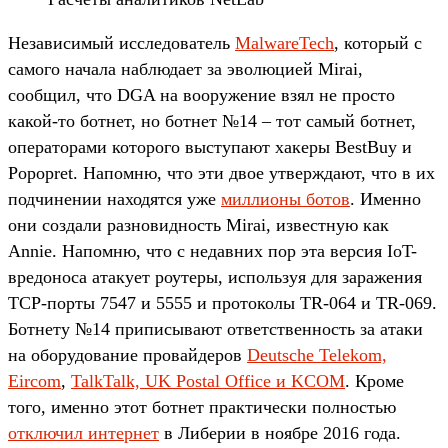
Независимый исследователь
MalwareTech
, который с
самого начала наблюдает за эволюцией Mirai,
сообщил, что DGA на вооружение взял не просто
какой-то ботнет, но ботнет №14 – тот самый ботнет,
операторами которого выступают хакеры BestBuy и
Popopret. Напомню, что эти двое утверждают, что в их
подчинении находятся уже
миллионы ботов
. Именно
они создали разновидность Mirai, известную как
Annie. Напомню, что с недавних пор эта версия IoT-
вредоноса атакует роутеры, используя для заражения
TCP-порты 7547 и 5555 и протоколы TR-064 и TR-069.
Ботнету №14 приписывают ответственность за атаки
на оборудование провайдеров
Deutsche Telekom,
Eircom
,
TalkTalk, UK Postal Office и KCOM
. Кроме
того, именно этот ботнет практически полностью
отключил интернет
в Либерии в ноябре 2016 года.