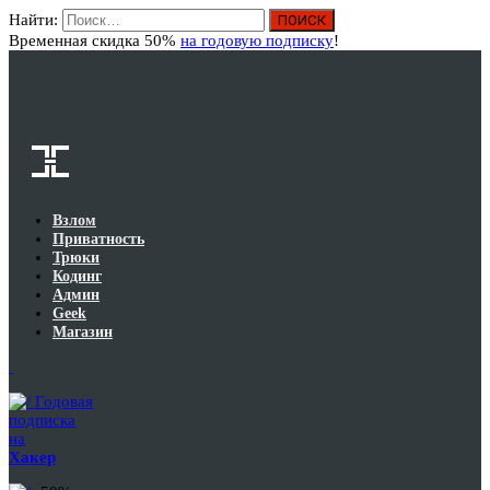
Найти:
Вход
Временная скидка 50%
на годовую подписку
!
Взлом
Приватность
Трюки
Кодинг
Админ
Geek
Магазин
Годовая
подписка
на
Хакер