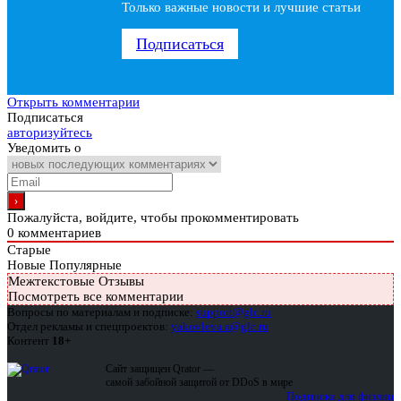
Только важные новости и лучшие статьи
Подписаться
Открыть комментарии
Подписаться
авторизуйтесь
Уведомить о
Пожалуйста, войдите, чтобы прокомментировать
0
комментариев
Старые
Новые
Популярные
Межтекстовые Отзывы
Посмотреть все комментарии
Вопросы по материалам и подписке:
support@glc.ru
Отдел рекламы и спецпроектов:
yakovleva.a@glc.ru
Контент
18+
Сайт защищен Qrator —
самой забойной защитой от DDoS в мире
Подписка для физлиц