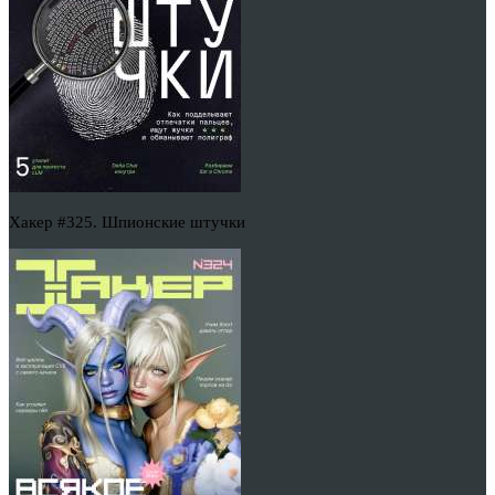
Хакер #325. Шпионские штучки