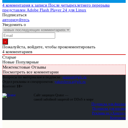
4 комментария
к записи После четырехлетнего перерыва
представлен Adobe Flash Player 24 для Linux
Подписаться
авторизуйтесь
Уведомить о
Пожалуйста, войдите, чтобы прокомментировать
4
комментариев
Старые
Новые
Популярные
Межтекстовые Отзывы
Посмотреть все комментарии
Вопросы по материалам и подписке:
support@glc.ru
Отдел рекламы и спецпроектов:
yakovleva.a@glc.ru
Контент
18+
Сайт защищен Qrator —
самой забойной защитой от DDoS в мире
Подписка для физлиц
Подписка для юрлиц
Реклама на «Хакере»
Контакты