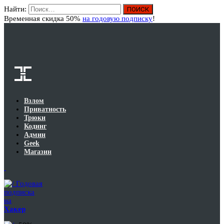
Найти:
Вход
Временная скидка 50%
на годовую подписку
!
Взлом
Приватность
Трюки
Кодинг
Админ
Geek
Магазин
Годовая
подписка
на
Хакер