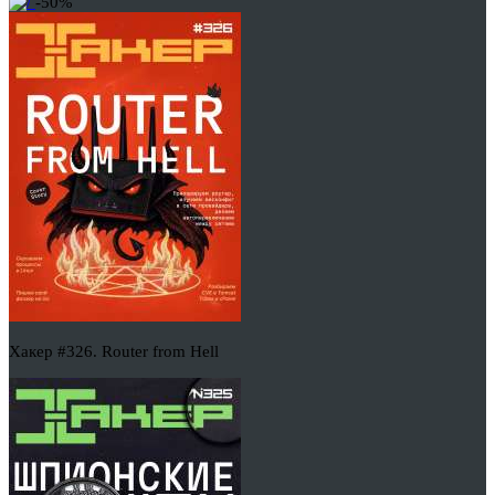
-50%
Хакер #326. Router from Hell