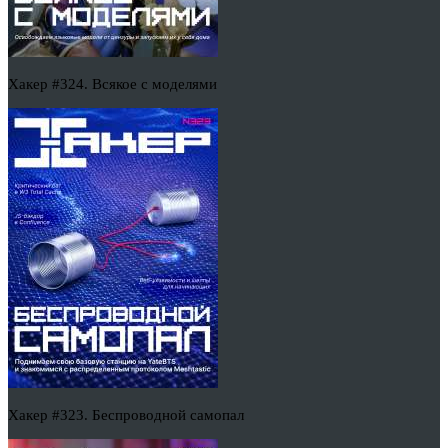
Хакер #324. Всякое с моделями
Хакер #323. Беспроводной самопал