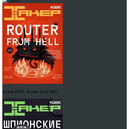
-50%
Хакер #326. Router from Hell