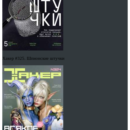
Хакер #325. Шпионские штучки