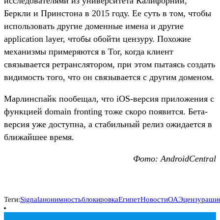
исследователями из университета Калифорнии,
Беркли и Принстона в 2015 году. Ее суть в том, чтобы
использовать другие доменные имена и другие
application layer, чтобы обойти цензуру. Похожие
механизмы примеряются в Tor, когда клиент
связывается ретранслятором, при этом пытаясь создать
видимость того, что он связывается с другим доменом.
Марлинспайк пообещал, что iOS-версия приложения с
функцией domain fronting тоже скоро появится. Бета-
версия уже доступна, а стабильный релиз ожидается в
ближайшее время.
Фото: AndroidCentral
Теги:
Signal
анонимность
блокировка
Египет
Новости
ОАЭ
цензура
ши