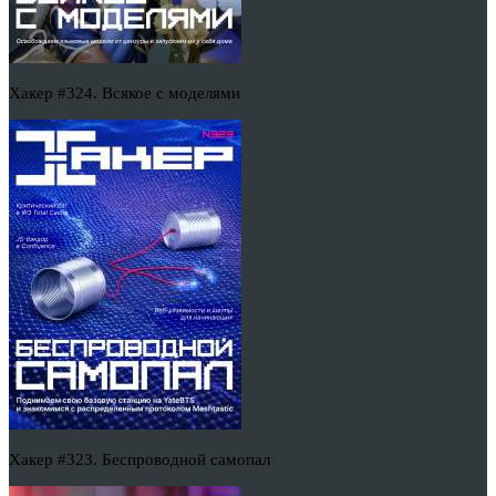
Хакер #324. Всякое с моделями
Хакер #323. Беспроводной самопал