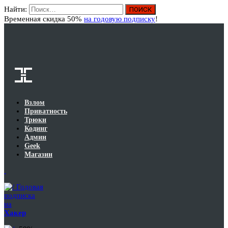
Найти:
Вход
Временная скидка 50%
на годовую подписку
!
Взлом
Приватность
Трюки
Кодинг
Админ
Geek
Магазин
Годовая
подписка
на
Хакер