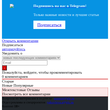
Подпишись на наc в Telegram!
Только важные новости и лучшие статьи
Подписаться
Открыть комментарии
Подписаться
авторизуйтесь
Уведомить о
Пожалуйста, войдите, чтобы прокомментировать
0
комментариев
Старые
Новые
Популярные
Межтекстовые Отзывы
Посмотреть все комментарии
Вопросы по материалам и подписке:
support@glc.ru
Отдел рекламы и спецпроектов:
yakovleva.a@glc.ru
Контент
18+