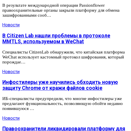
В результате международной операции Passionflower
правоохранительные органы закрыли платформу для обмена
зашифрованными сооб…
Новости
В Citizen Lab нашли проблемы в протоколе
MMTLS, используемом в WeChat
Специалисты CitizenLab обнаружили, что китайская платформа
WeChat использует кастомный протокол шифрования, который
порождае…
Новости
Инфостилеры уже научились обходить новую
защиту Chrome от кражи файлов cookie
ИБ-специалисты предупредили, что многие инфостилеры уже
предлагают функциональность, позволяющую обойти недавно
появившуюся …
Новости
Правоохранители ликвидировали платформу для