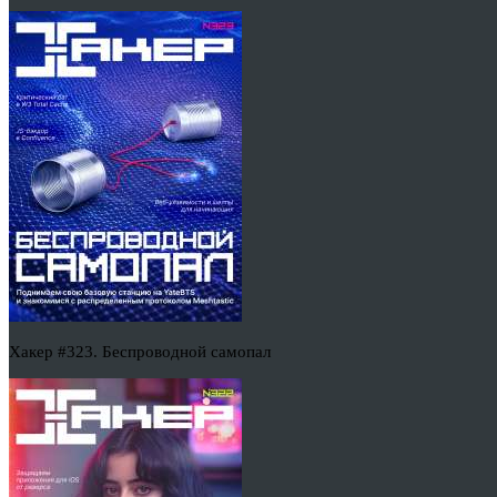
Хакер #323. Беспроводной самопал