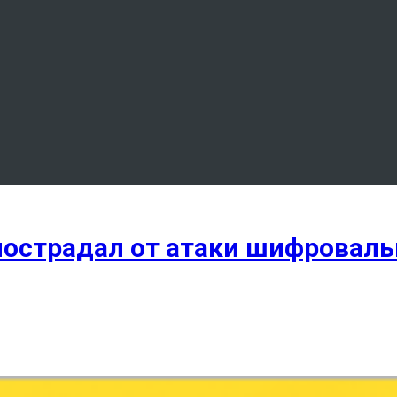
острадал от атаки шифроваль