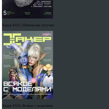
Хакер #325. Шпионские штучки
Хакер #324. Всякое с моделями