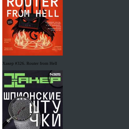
Хакер #326. Router from Hell