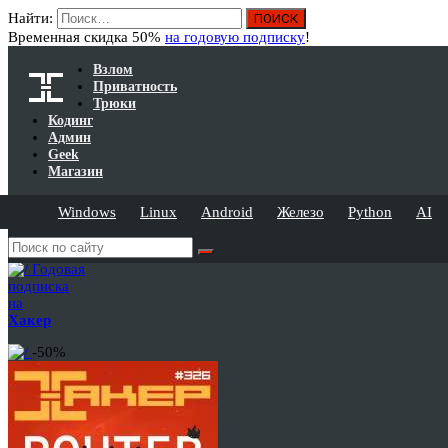
Найти:
Временная скидка 50%
на годовую подписку
!
Взлом
Приватность
Трюки
Кодинг
Админ
Geek
Магазин
Windows
Linux
Android
Железо
Python
AI
Годовая
подписка
на
Хакер
-50%