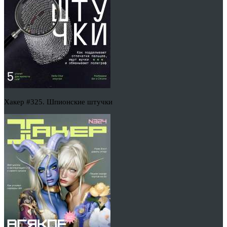
Хакер #325. Шпионские штучки