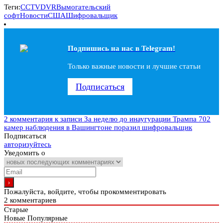
Теги:
CCTV
DVR
Вымогательский
софт
Новости
США
Шифровальщик
Подпишись на наc в Telegram!
Только важные новости и лучшие статьи
Подписаться
2 комментария
к записи За неделю до инаугурации Трампа 702
камер наблюдения в Вашингтоне поразил шифровальщик
Подписаться
авторизуйтесь
Уведомить о
Пожалуйста, войдите, чтобы прокомментировать
2
комментариев
Старые
Новые
Популярные