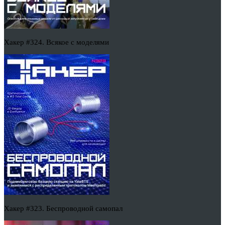
Хакер #324. Всякое с моделями
Хакер #323. Беспроводной самопал