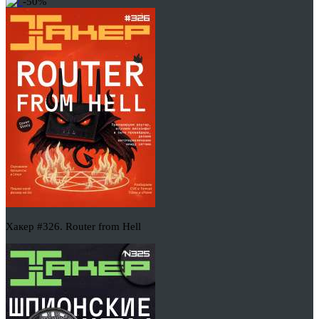
-50%
Хакер #326. Router from Hell