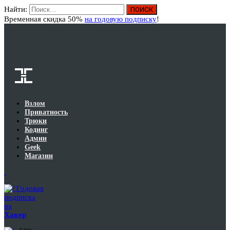
Найти:
Вход
Временная скидка 50%
на годовую подписку
!
Взлом
Приватность
Трюки
Кодинг
Админ
Geek
Магазин
Годовая
подписка
на
Хакер