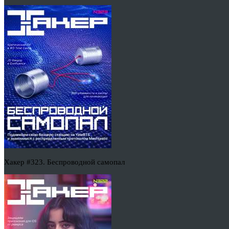
Хакер #323. Беспроводной самопал