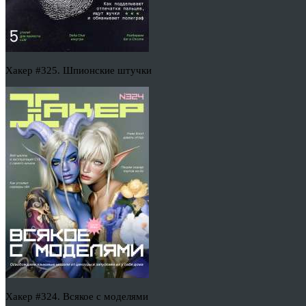
Хакер #325. Шпионские штучки
Хакер #324. Всякое с моделями