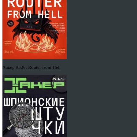
Хакер #326. Router from Hell