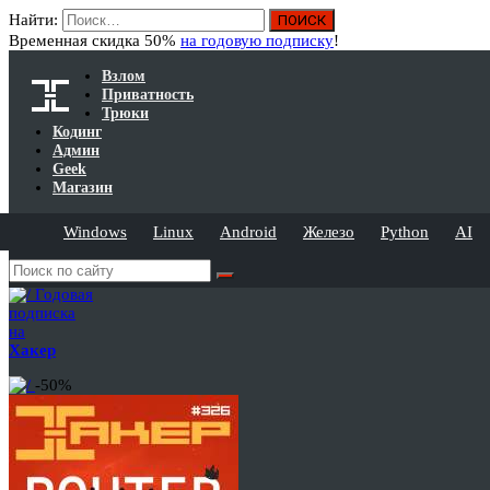
Найти:
Временная скидка 50%
на годовую подписку
!
Взлом
Приватность
Трюки
Кодинг
Админ
Geek
Магазин
Windows
Linux
Android
Железо
Python
AI
Годовая
подписка
на
Хакер
-50%