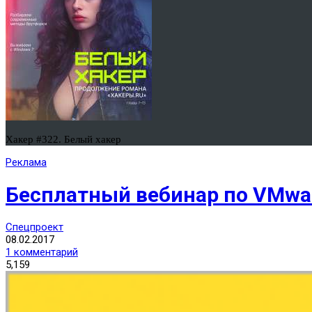
Хакер #322. Белый хакер
Реклама
Бесплатный вебинар по VMwar
Спецпроект
08.02.2017
1 комментарий
5,159