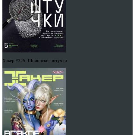
Хакер #325. Шпионские штучки