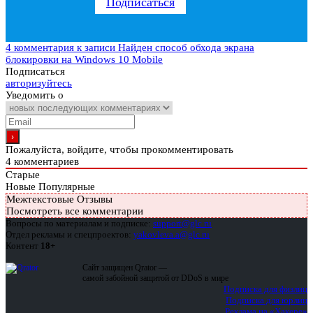
Подписаться
4 комментария
к записи Найден способ обхода экрана
блокировки на Windows 10 Mobile
Подписаться
авторизуйтесь
Уведомить о
Пожалуйста, войдите, чтобы прокомментировать
4
комментариев
Старые
Новые
Популярные
Межтекстовые Отзывы
Посмотреть все комментарии
Вопросы по материалам и подписке:
support@glc.ru
Отдел рекламы и спецпроектов:
yakovleva.a@glc.ru
Контент
18+
Сайт защищен Qrator —
самой забойной защитой от DDoS в мире
Подписка для физлиц
Подписка для юрлиц
Реклама на «Хакере»