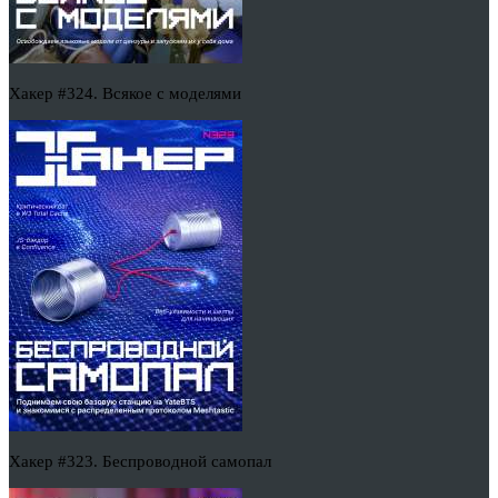
Хакер #324. Всякое с моделями
Хакер #323. Беспроводной самопал