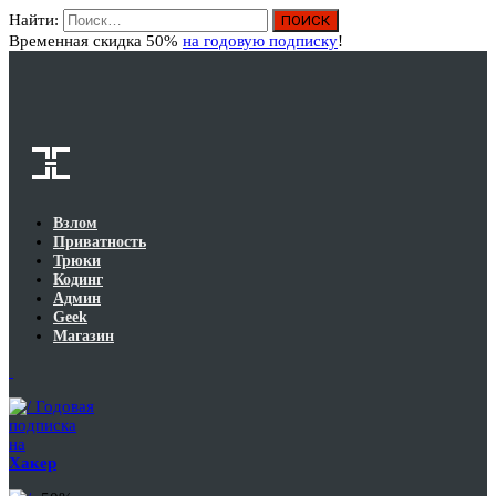
Найти:
Вход
Временная скидка 50%
на годовую подписку
!
Взлом
Приватность
Трюки
Кодинг
Админ
Geek
Магазин
Годовая
подписка
на
Хакер