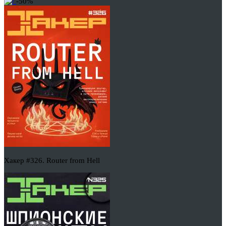
-50%
Хакер #326. Router from Hell