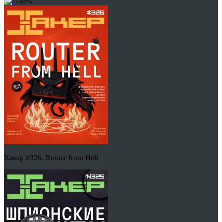
-50%
Хакер #326. Router from Hell