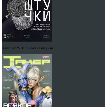
Хакер #325. Шпионские штучки