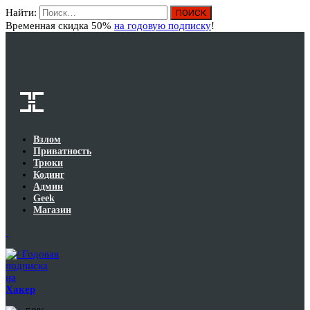
Найти:
Вход
Временная скидка 50%
на годовую подписку
!
Взлом
Приватность
Трюки
Кодинг
Админ
Geek
Магазин
Годовая
подписка
на
Хакер