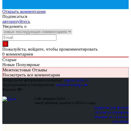
Открыть комментарии
Подписаться
авторизуйтесь
Уведомить о
Пожалуйста, войдите, чтобы прокомментировать
0
комментариев
Старые
Новые
Популярные
Межтекстовые Отзывы
Посмотреть все комментарии
Вопросы по материалам и подписке:
support@glc.ru
Отдел рекламы и спецпроектов:
yakovleva.a@glc.ru
Контент
18+
Сайт защищен Qrator —
самой забойной защитой от DDoS в мире
Подписка для физлиц
Подписка для юрлиц
Реклама на «Хакере»
Контакты