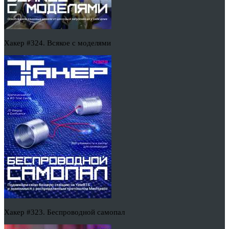
Хакер #324. Всякое с моделями
Хакер #323. Беспроводной самопал