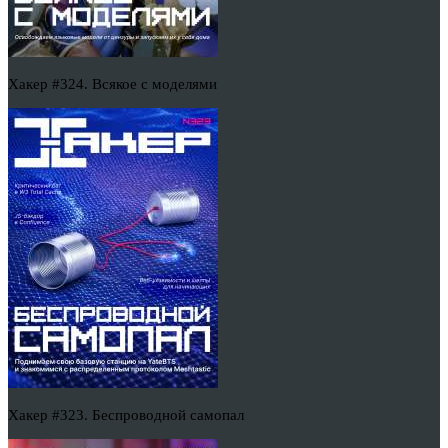
Хакер #324. Всякое с моделями
Хакер #323. Беспроводной самопал