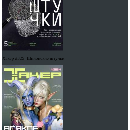
Хакер #325. Шпионские штучки