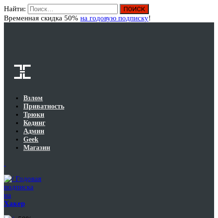
Найти:
Вход
Временная скидка 50%
на годовую подписку
!
Взлом
Приватность
Трюки
Кодинг
Админ
Geek
Магазин
Годовая
подписка
на
Хакер