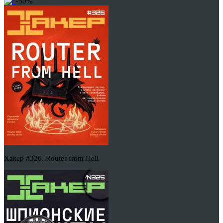
-50%
Хакер #326. Router from Hell