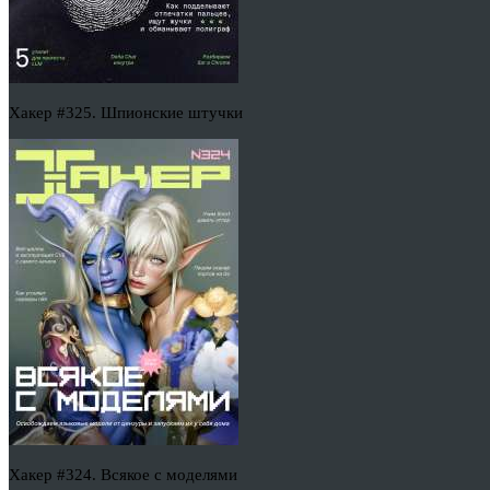
Хакер #325. Шпионские штучки
Хакер #324. Всякое с моделями