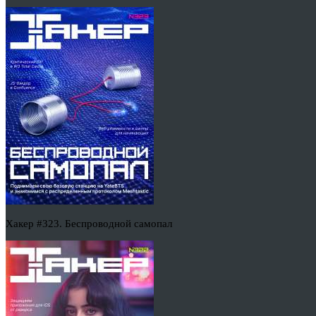
Хакер #323. Беспроводной самопал