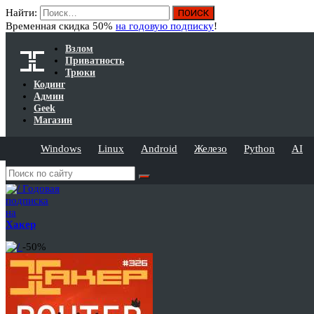
Найти:
Временная скидка 50%
на годовую подписку
!
Взлом
Приватность
Трюки
Кодинг
Админ
Geek
Магазин
Windows
Linux
Android
Железо
Python
AI
Годовая
подписка
на
Хакер
-50%