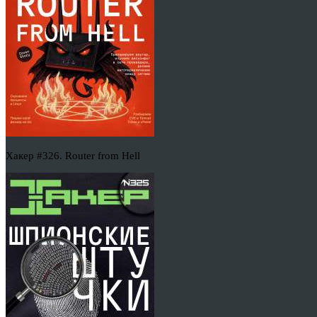
Хакер #326. Router from Hell