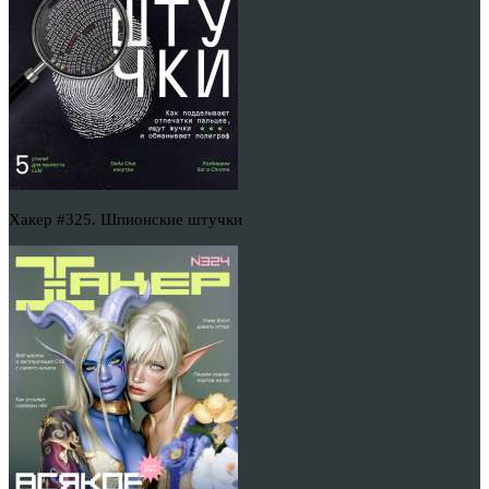
Хакер #325. Шпионские штучки