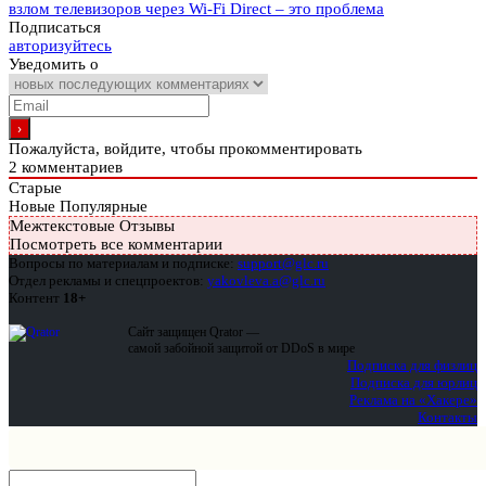
взлом телевизоров через Wi-Fi Direct – это проблема
Подписаться
авторизуйтесь
Уведомить о
Пожалуйста, войдите, чтобы прокомментировать
2
комментариев
Старые
Новые
Популярные
Межтекстовые Отзывы
Посмотреть все комментарии
Вопросы по материалам и подписке:
support@glc.ru
Отдел рекламы и спецпроектов:
yakovleva.a@glc.ru
Контент
18+
Сайт защищен Qrator —
самой забойной защитой от DDoS в мире
Подписка для физлиц
Подписка для юрлиц
Реклама на «Хакере»
Контакты