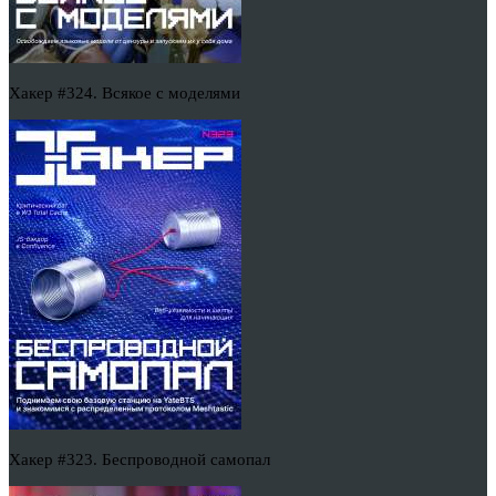
Хакер #324. Всякое с моделями
Хакер #323. Беспроводной самопал