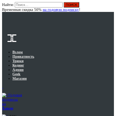
Найти:
Вход
Временная скидка 50%
на годовую подписку
!
Взлом
Приватность
Трюки
Кодинг
Админ
Geek
Магазин
Годовая
подписка
на
Хакер