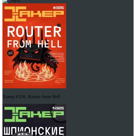
-50%
Хакер #326. Router from Hell